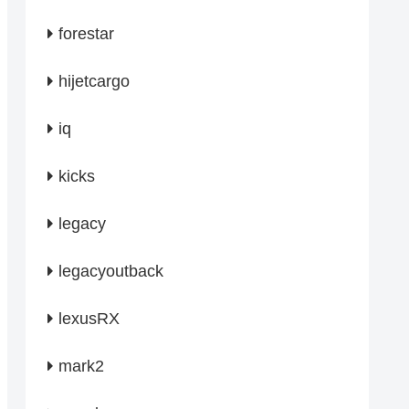
forestar
hijetcargo
iq
kicks
legacy
legacyoutback
lexusRX
mark2