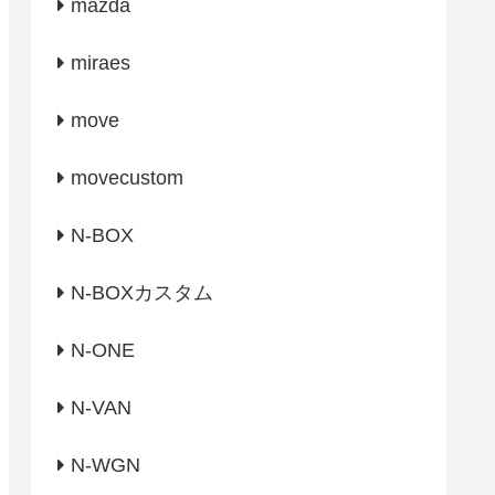
mazda
miraes
move
movecustom
N-BOX
N-BOXカスタム
N-ONE
N-VAN
N-WGN