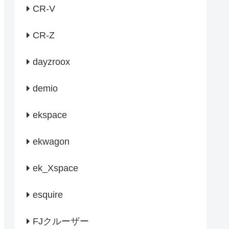
CR-V
CR-Z
dayzroox
demio
ekspace
ekwagon
ek_Xspace
esquire
FJクルーザー