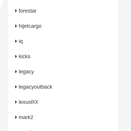
forestar
hijetcargo
iq
kicks
legacy
legacyoutback
lexusRX
mark2