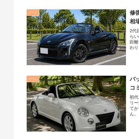
修
コペン
相
2代
らい
距離
わり
バ
コペン
コ
初代
リー
てか
ん。