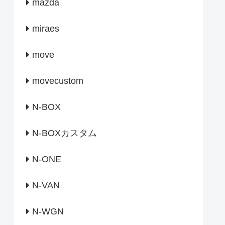
mazda
miraes
move
movecustom
N-BOX
N-BOXカスタム
N-ONE
N-VAN
N-WGN