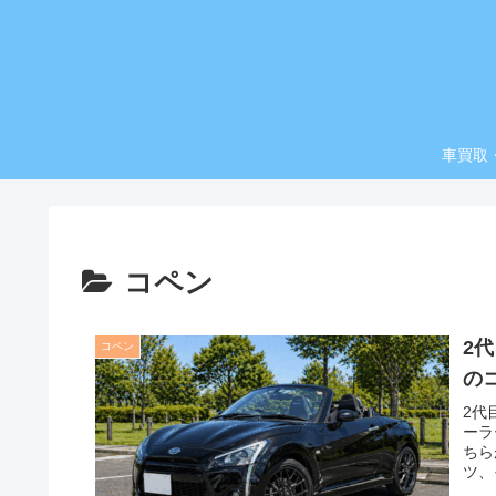
車買取
コペン
2
コペン
の
2代
ーラ
ちら
ツ、