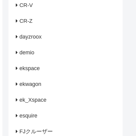
CR-V
CR-Z
dayzroox
demio
ekspace
ekwagon
ek_Xspace
esquire
FJクルーザー