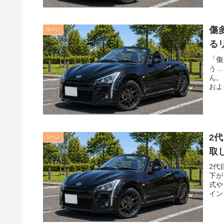
傷
コペン
る
「傷
う…
ん。
およ
2
コペン
取
2代
下が
式や
イン