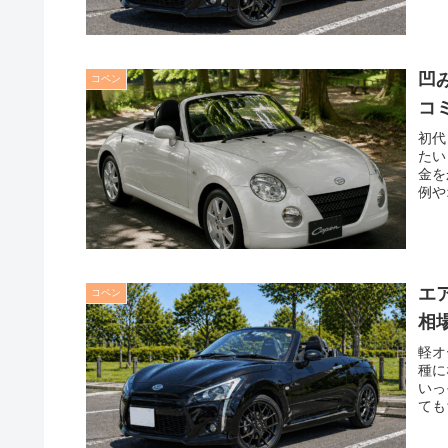
凹
コペン
コ
初代
たい
金を
例や
エ
コペン
相
軽オ
種に
いっ
ても