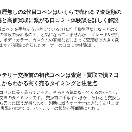
復歴無しの2代目コペンはいくらで売れる？査定額の
場と高価買取に繋がる口コミ・体験談を詳しく解説
目コペンを手放そうか考えているけれど 「修復歴なしならどのく
の値段で売れるの？」と気になっていませんか。 グレードや走行
、ボディカラー、カスタムの有無などによって査定額は大きく変
ますが 実際に売却したオーナーの口コミや体験談...
ッテリー交換前の初代コペンは査定・買取で損？口
ミからわかる高く売るタイミングと注意点
コペンに長く乗っていると、そろそろ気になってくるのがバッテ
交換のタイミングです。 交換前に手放すべきか、それとも交換し
ら売ったほうが得なのか、判断に迷うオーナーは少なくありませ
 実際の査定では、バッテリーの状態が評価額にどれ...