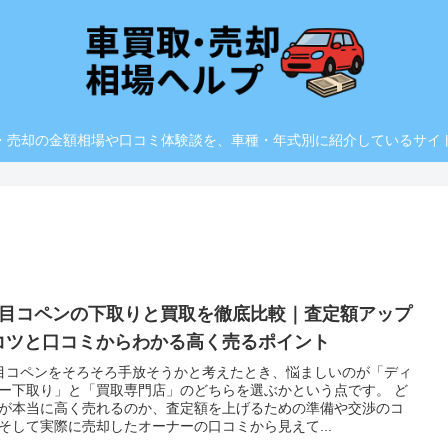
・売却の金額相場や口コミ体験談を、車種・年式別に紹介しているサイ
代目コペンの下取りと買取を徹底比較｜査定額アップ
コツと口コミからわかる高く売るポイント
目コペンをそろそろ手放そうかと考えたとき、悩ましいのが「ディ
ー下取り」と「買取専門店」のどちらを選ぶかという点です。 ど
が本当に高く売れるのか、査定額を上げるための準備や交渉のコ
そして実際に売却したオーナーの口コミから見えて...