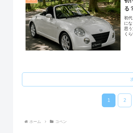
初
る
初代
にな
思う
くら
1
2
ホーム
コペン