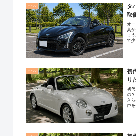
タ
コペン
取
オー
臭が
ょう
て少
初
コペン
り
初代
の？
きら
声を
コペン