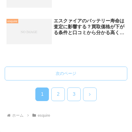
エスクァイアのバッテリー寿命は
esquire
査定に影響する？買取価格が下が
る条件と口コミから分かる高く売
るコツ
次のページ
次
1
2
3
へ
ホーム
esquire