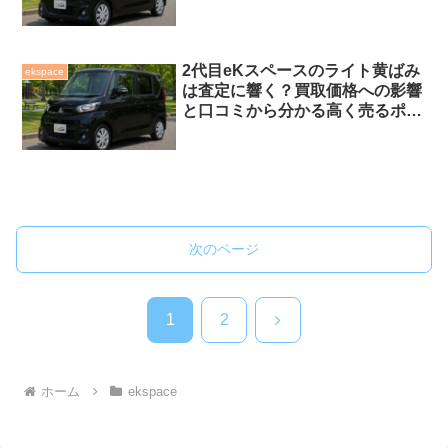
ント
2代目eKスペースのライト黄ばみ
ekspace
は査定に響く？買取価格への影響
と口コミから分かる高く売るポイ
ント
次のページ
次
1
2
へ
ホーム
ekspace