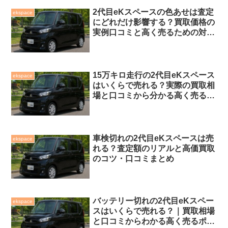
2代目eKスペースの色あせは査定
ekspace
にどれだけ影響する？買取価格の
実例口コミと高く売るための対策
指南
15万キロ走行の2代目eKスペース
ekspace
はいくらで売れる？実際の買取相
場と口コミから分かる高く売るコ
ツ
車検切れの2代目eKスペースは売
ekspace
れる？査定額のリアルと高価買取
のコツ・口コミまとめ
バッテリー切れの2代目eKスペー
ekspace
スはいくらで売れる？｜買取相場
と口コミからわかる高く売るポイ