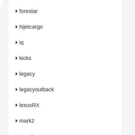
forestar
hijetcargo
iq
kicks
legacy
legacyoutback
lexusRX
mark2