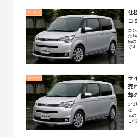
仕
スペイド
コ
コン
た1
備の
です
ラ
スペイド
売
却
14
な…
るの
この