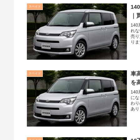
1
スペイド
｜
14
れな
売り
りま
車
スペイド
を
14
にな
わり
あり