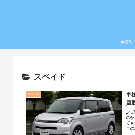
車買取
スペイド
車
スペイド
買
14
のか
ても
この