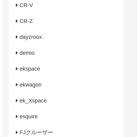
CR-V
CR-Z
dayzroox
demio
ekspace
ekwagon
ek_Xspace
esquire
FJクルーザー