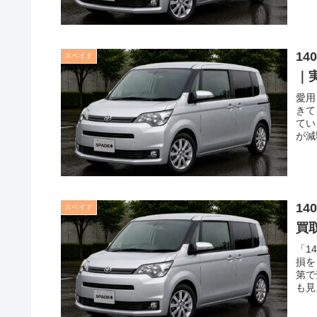
1
スペイド
｜
愛用
きて
てい
が減
1
スペイド
買
「1
損を
第で
も見