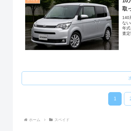
1
スペイド
取
14
ない
年式
査定
1
ホーム
スペイド