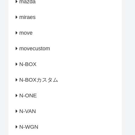
mazda
miraes
move
movecustom
N-BOX
N-BOXカスタム
N-ONE
N-VAN
N-WGN