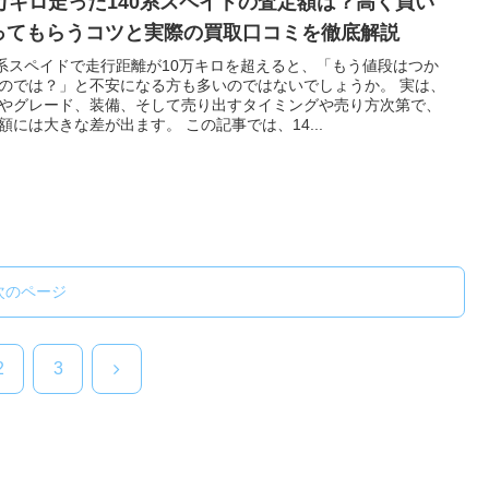
0万キロ走った140系スペイドの査定額は？高く買い
ってもらうコツと実際の買取口コミを徹底解説
0系スペイドで走行距離が10万キロを超えると、「もう値段はつか
のでは？」と不安になる方も多いのではないでしょうか。 実は、
やグレード、装備、そして売り出すタイミングや売り方次第で、
額には大きな差が出ます。 この記事では、14...
次のページ
次
2
3
へ