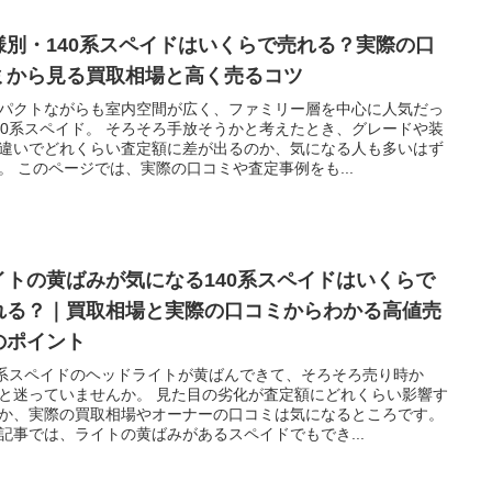
様別・140系スペイドはいくらで売れる？実際の口
ミから見る買取相場と高く売るコツ
パクトながらも室内空間が広く、ファミリー層を中心に人気だっ
40系スペイド。 そろそろ手放そうかと考えたとき、グレードや装
違いでどれくらい査定額に差が出るのか、気になる人も多いはず
。 このページでは、実際の口コミや査定事例をも...
イトの黄ばみが気になる140系スペイドはいくらで
れる？｜買取相場と実際の口コミからわかる高値売
のポイント
0系スペイドのヘッドライトが黄ばんできて、そろそろ売り時か
と迷っていませんか。 見た目の劣化が査定額にどれくらい影響す
か、実際の買取相場やオーナーの口コミは気になるところです。
記事では、ライトの黄ばみがあるスペイドでもでき...