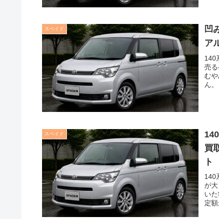
凹
スペイド
ア
14
売る
むや
ん。
1
スペイド
買
ト
14
が大
いた
定額