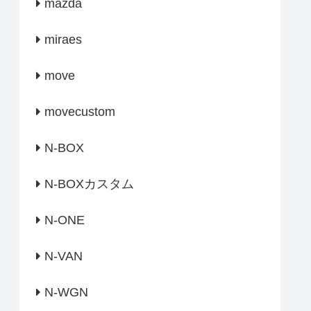
mazda
miraes
move
movecustom
N-BOX
N-BOXカスタム
N-ONE
N-VAN
N-WGN