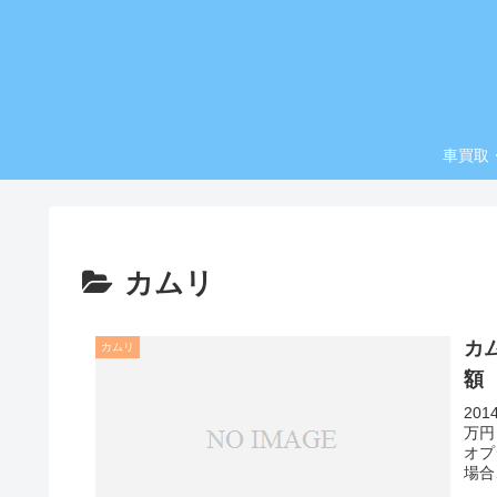
車買取
カムリ
カ
カムリ
額
20
万円
オプ
場合