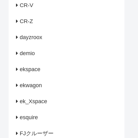
CR-V
CR-Z
dayzroox
demio
ekspace
ekwagon
ek_Xspace
esquire
FJクルーザー