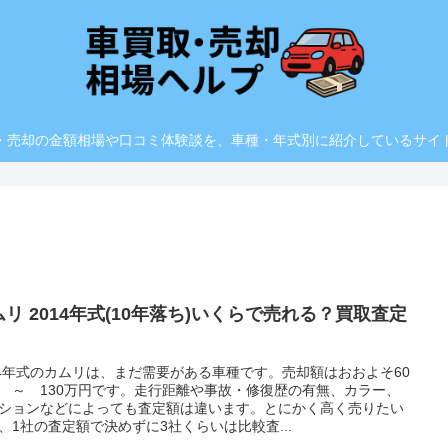
・売却の金額相場や口コミ体験談を、車種・年式別に紹介しているサイ
ムリ 2014年式(10年落ち)いくらで売れる？買取査定
14年式のカムリは、まだ需要がある車種です。売却額はおおよそ60
 ～ 130万円です。走行距離や事故・修復歴の有無、カラー、
ションなどによっても査定額は違います。とにかく高く売りたい
、1社の査定額で決めずに3社くらいは比較査...