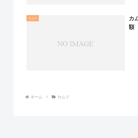
カ
カムリ
額
ホーム
カムリ