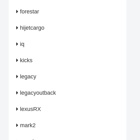
forestar
hijetcargo
iq
kicks
legacy
legacyoutback
lexusRX
mark2