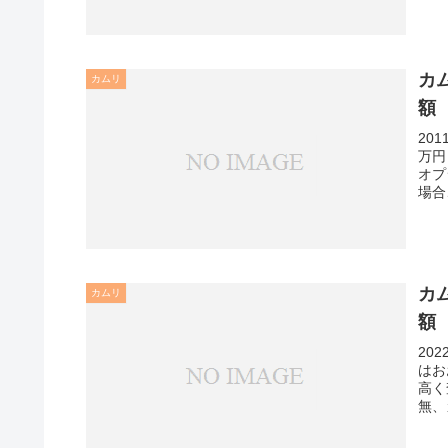
カ
カムリ
額
20
万円
オプ
場合
カ
カムリ
額
20
はお
高く
無、