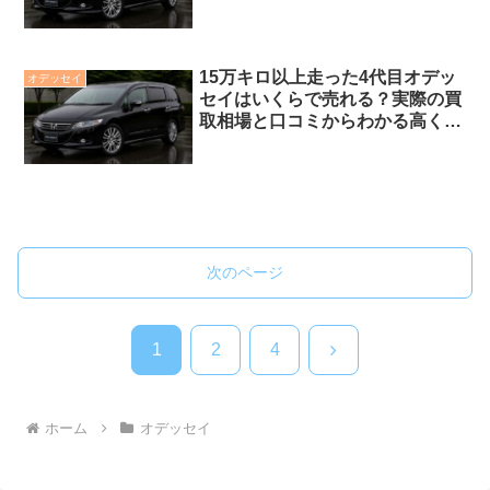
のポイント
15万キロ以上走った4代目オデッ
オデッセイ
セイはいくらで売れる？実際の買
取相場と口コミからわかる高く売
るコツ
次のページ
次
1
2
4
へ
ホーム
オデッセイ