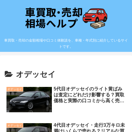
車買取・売却の金額相場や口コミ体験談を、車種・年式別に紹介しているサイ
トです。
オデッセイ
5代目オデッセイのライト黄ばみ
オデッセイ
は査定にどれだけ影響する？買取
価格と実際の口コミから高く売る
ポイントを解説
4代目オデッセイ・走行3万キロ未
オデッセイ
満はいくらで売れる？リアルな買