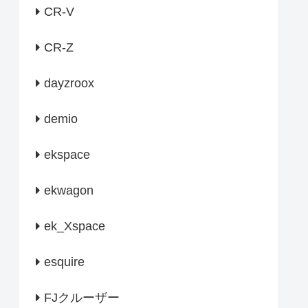
CR-V
CR-Z
dayzroox
demio
ekspace
ekwagon
ek_Xspace
esquire
FJクルーザー