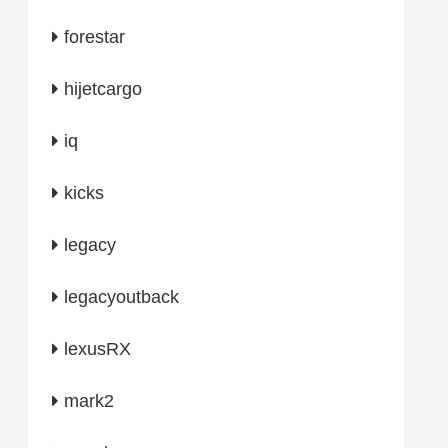
forestar
hijetcargo
iq
kicks
legacy
legacyoutback
lexusRX
mark2