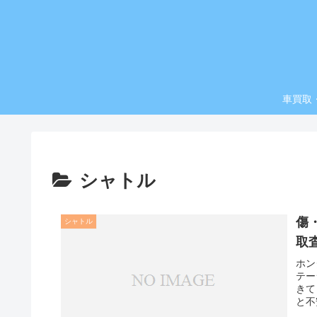
車買取
シャトル
傷
シャトル
取
ホン
テー
きて
と不