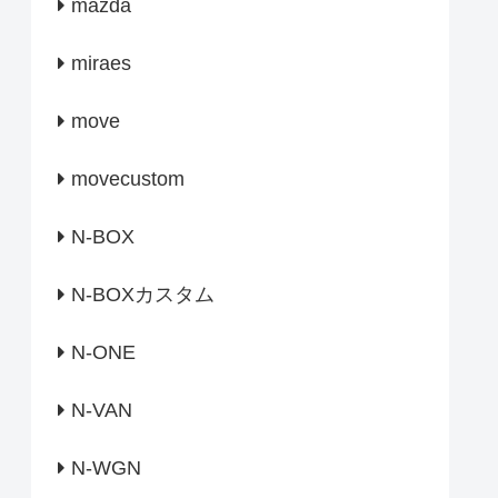
mazda
miraes
move
movecustom
N-BOX
N-BOXカスタム
N-ONE
N-VAN
N-WGN