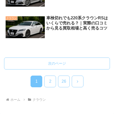
ミ紹介
車検切れでも220系クラウンRSは
クラウン
いくらで売れる？｜実際の口コミ
から見る買取相場と高く売るコツ
次のページ
次
1
2
26
へ
ホーム
クラウン