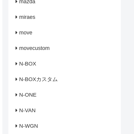
mazda
miraes
move
movecustom
N-BOX
N-BOXカスタム
N-ONE
N-VAN
N-WGN