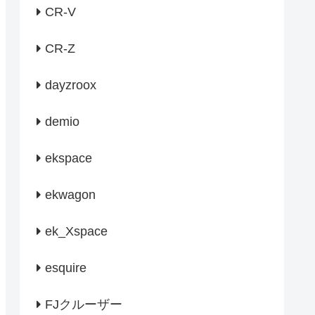
CR-V
CR-Z
dayzroox
demio
ekspace
ekwagon
ek_Xspace
esquire
FJクルーザー