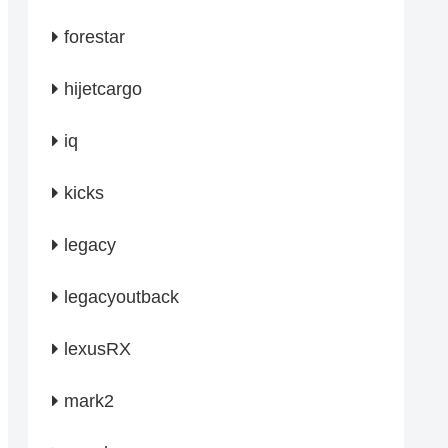
forestar
hijetcargo
iq
kicks
legacy
legacyoutback
lexusRX
mark2