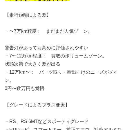
【走行距離による差】
・〜7万km程度： まだまだ人気ゾーン。
警告灯があっても高めに評価されやすい
・7〜12万km程度： 買取のボリュームゾーン。
状態次第で大きく差が出る
・12万km〜： パーツ取り・輸出向けのニーズがメイ
ン。
0円〜数万円も覚悟
【グレードによるプラス要素】
・RS、RS 6MTなどスポーティグレード
・HDDナビ、スマートキー、純正エアロ、社外アルミな