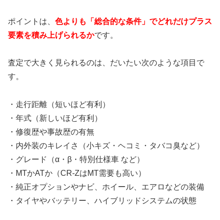
ポイントは、
色よりも「総合的な条件」でどれだけプラス
要素を積み上げられるか
です。
査定で大きく見られるのは、だいたい次のような項目で
す。
・走行距離（短いほど有利）
・年式（新しいほど有利）
・修復歴や事故歴の有無
・内外装のキレイさ（小キズ・ヘコミ・タバコ臭など）
・グレード（α・β・特別仕様車 など）
・MTかATか（CR-ZはMT需要も高い）
・純正オプションやナビ、ホイール、エアロなどの装備
・タイヤやバッテリー、ハイブリッドシステムの状態