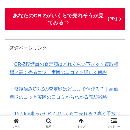
あなたのCR-Zがいくらで売れそうか見
【PR】
てみる⇒
関連ページリンク
：
CR-Z喫煙車の査定額はどれくらい下がる？買取相
場と高く売るコツ、実際の口コミも詳しく解説
：
修復済みCR-Zの査定額はどこまで伸びる？｜高価
買取のコツと実際の口コミからわかる売却戦略
：
15万km走ったCR-Zはいくらで売れる？高く手放し
たい人向けのリアルな買取相場と口コミまとめ
ホーム
検索
トップ
サイドバー