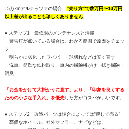
15万kmアルテッツァの場合、
“売り方”で数万円〜10万円
以上差が出ることも珍しくありません
。
● ステップ1：最低限のメンテナンスと清掃
・警告灯が点いている場合は、わかる範囲で原因をチェッ
ク
・明らかに劣化したワイパー・球切れなどは安く直す
・洗車、簡単な鉄粉取り、車内の掃除機がけ・拭き掃除・
消臭
「お金をかけて大掛かりに直す」より、「印象を良くする
ための小さな手入れ」を優先
した方がコスパがいいです。
● ステップ2：改造パーツは場合によっては“戻して売る”
・高価なホイール、社外マフラー、ナビなどは、