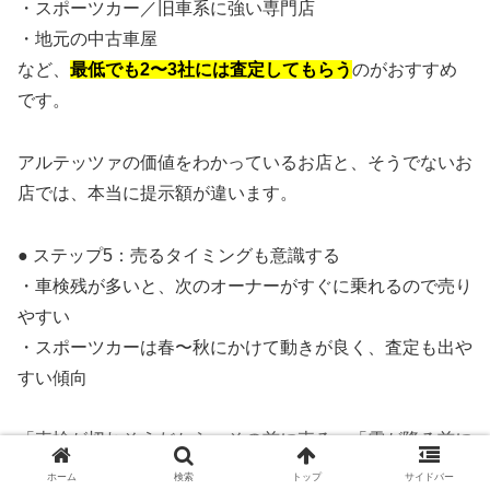
・スポーツカー／旧車系に強い専門店
・地元の中古車屋
など、
最低でも2〜3社には査定してもらう
のがおすすめ
です。
アルテッツァの価値をわかっているお店と、そうでないお
店では、本当に提示額が違います。
● ステップ5：売るタイミングも意識する
・車検残が多いと、次のオーナーがすぐに乗れるので売り
やすい
・スポーツカーは春〜秋にかけて動きが良く、査定も出や
すい傾向
「車検が切れそうだから、その前に売る」「雪が降る前に
手放す」など、
少しだけタイミングを意識するだけで条件
ホーム
検索
トップ
サイドバー