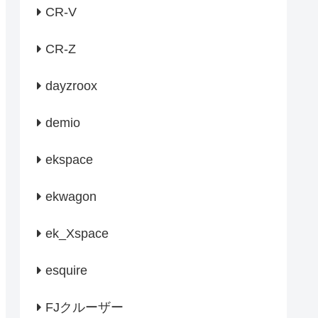
CR-V
CR-Z
dayzroox
demio
ekspace
ekwagon
ek_Xspace
esquire
FJクルーザー