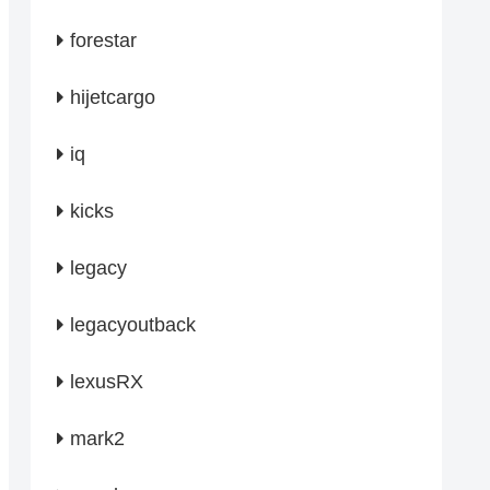
forestar
hijetcargo
iq
kicks
legacy
legacyoutback
lexusRX
mark2