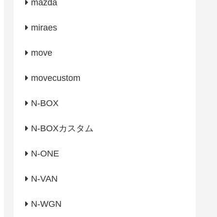
mazda
miraes
move
movecustom
N-BOX
N-BOXカスタム
N-ONE
N-VAN
N-WGN