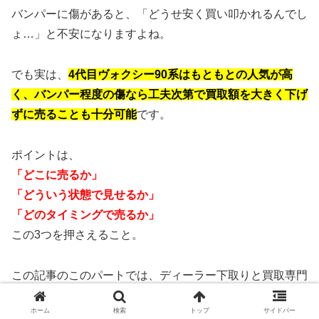
バンパーに傷があると、「どうせ安く買い叩かれるんでし
ょ…」と不安になりますよね。
でも実は、
4代目ヴォクシー90系はもともとの人気が高
く、バンパー程度の傷なら工夫次第で買取額を大きく下げ
ずに売ることも十分可能
です。
ポイントは、
「どこに売るか」
「どういう状態で見せるか」
「どのタイミングで売るか」
この3つを押さえること。
この記事のこのパートでは、ディーラー下取りと買取専門
店の違いや、バンパー傷に強いお店の選び方、査定で評価
ホーム
検索
トップ
サイドバー
されやすいポイント、そして損しない売却タイミングま