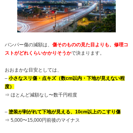
バンパー傷の減額は、
傷そのものの見た目よりも、修理コ
ストがどれくらいかかりそうか
で決まります。
おおまかな目安としては、
–
小さなスリ傷・点キズ（数cm以内・下地が見えない程
度）
⇒ ほとんど減額なし〜数千円程度
–
塗装が剥がれて下地が見える、10cm以上のこすり傷
⇒ 5,000〜15,000円前後のマイナス