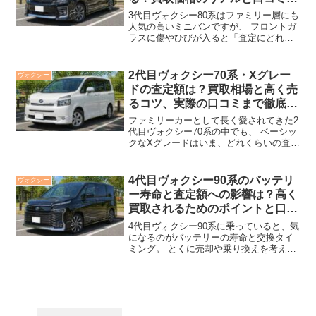
ら見る修理・売却のコツ
3代目ヴォクシー80系はファミリー層にも
人気の高いミニバンですが、 フロントガ
ラスに傷やひびが入ると「査定にどれく
らいマイナスになるのか」が気になると
ころです。 修理してから売るべきか、そ
れともそのまま買取に出してしまうべき
2代目ヴォクシー70系・Xグレー
ヴォクシー
かで、 手元に残...
ドの査定額は？買取相場と高く売
るコツ、実際の口コミまで徹底解
説
ファミリーカーとして長く愛されてきた2
代目ヴォクシー70系の中でも、 ベーシッ
クなXグレードはいま、どれくらいの査定
額がつくのでしょうか。 年式が古くなっ
てきたとはいえ、中古車市場ではまだま
だ人気があり、 走行距離や装備、状態次
4代目ヴォクシー90系のバッテリ
ヴォクシー
第で買取価格...
ー寿命と査定額への影響は？高く
買取されるためのポイントと口コ
ミまとめ
4代目ヴォクシー90系に乗っていると、気
になるのがバッテリーの寿命と交換タイ
ミング。 とくに売却や乗り換えを考え始
めたとき、「バッテリー状態で査定額は
どれくらい変わるのか？」は外せないポ
イントです。 この記事では、査定に影響
しやすいチェック...