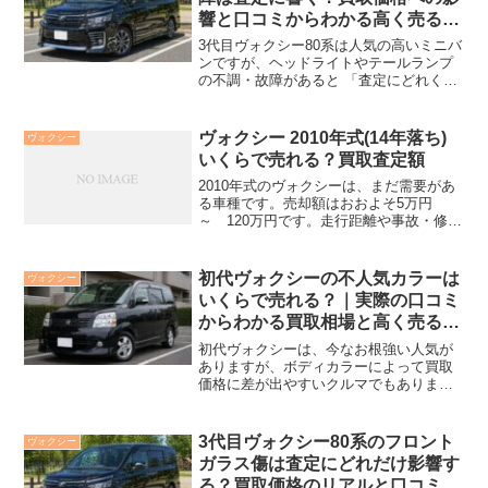
響と口コミからわかる高く売るポ
イント
3代目ヴォクシー80系は人気の高いミニバ
ンですが、ヘッドライトやテールランプ
の不調・故障があると 「査定にどれくら
い影響するのか？」と不安になる方も多
いはずです。 実際の買取現場では、ライ
トの状態は安全性だけでなく、修理コス
ヴォクシー 2010年式(14年落ち)
ヴォクシー
トや見た目の印象...
いくらで売れる？買取査定額
2010年式のヴォクシーは、まだ需要があ
る車種です。売却額はおおよそ5万円
～ 120万円です。走行距離や事故・修復
歴の有無、カラー、オプションなどによ
っても査定額は違います。とにかく高く
売りたい場合、1社の査定額で決めずに3
初代ヴォクシーの不人気カラーは
ヴォクシー
社くらいは比較...
いくらで売れる？｜実際の口コミ
からわかる買取相場と高く売るコ
ツ
初代ヴォクシーは、今なお根強い人気が
ありますが、ボディカラーによって買取
価格に差が出やすいクルマでもありま
す。 「不人気カラーと言われるけど、本
当に安くなるの？」 「自分の色はどれく
らいで売れるのか知りたい」 そんな疑問
3代目ヴォクシー80系のフロント
ヴォクシー
を持つ方のために、実...
ガラス傷は査定にどれだけ影響す
る？買取価格のリアルと口コミか