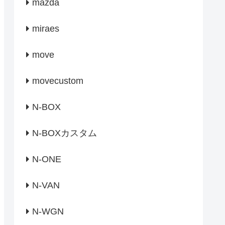
mazda
miraes
move
movecustom
N-BOX
N-BOXカスタム
N-ONE
N-VAN
N-WGN