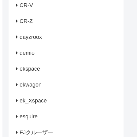
CR-V
CR-Z
dayzroox
demio
ekspace
ekwagon
ek_Xspace
esquire
FJクルーザー