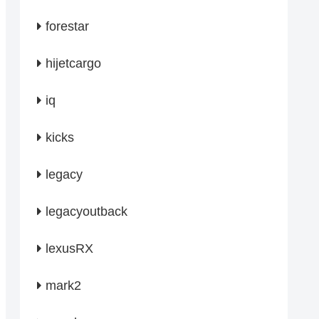
forestar
hijetcargo
iq
kicks
legacy
legacyoutback
lexusRX
mark2