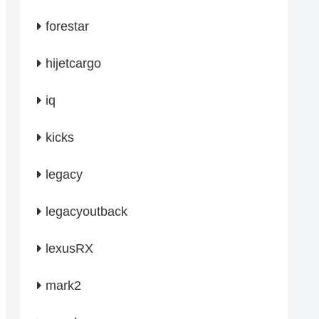
forestar
hijetcargo
iq
kicks
legacy
legacyoutback
lexusRX
mark2