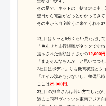
金額はつかず。
その足で、ネットの一括査定に申し
翌日から電話がどっとかかってきて
その中から自宅近くに来てくれる3
1社目はサッと5分くらい見ただけで
「色あせと走行距離がネックですね
提示された金額はまさかの
12,000円
「まぁそんなもんか」と思いつつも
2社目はボディよりも機関状態とタ
「オイル滲みも少ないし、整備記録
ここは
25,000円
。
3社目の担当さんは若い方でしたが
過去に同型ヴィッツを東南アジア向