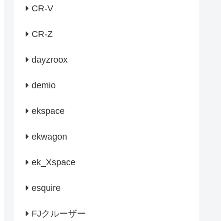
CR-V
CR-Z
dayzroox
demio
ekspace
ekwagon
ek_Xspace
esquire
FJクルーザー