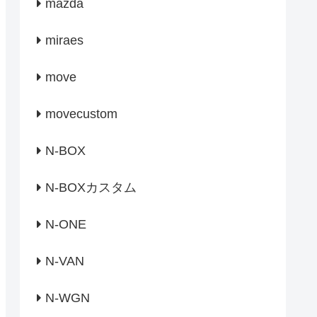
mazda
miraes
move
movecustom
N-BOX
N-BOXカスタム
N-ONE
N-VAN
N-WGN