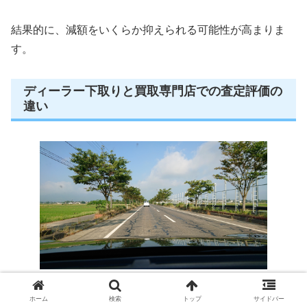
結果的に、減額をいくらか抑えられる可能性が高まりま
す。
ディーラー下取りと買取専門店での査定評価の
違い
エアコンが壊れたプリウス50系を手放すとき、
「ディー
ホーム
検索
トップ
サイドバー