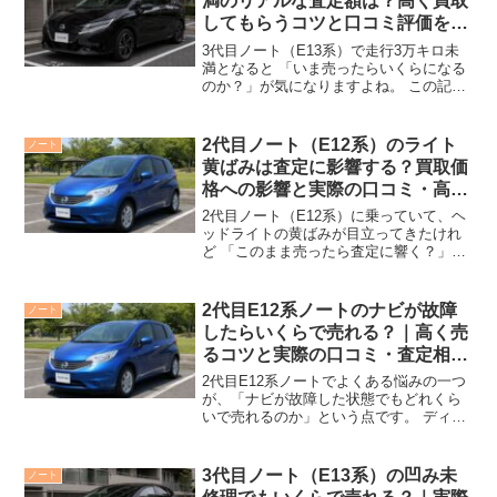
満のリアルな査定額は？高く買取
してもらうコツと口コミ評価を徹
底解説
3代目ノート（E13系）で走行3万キロ未
満となると 「いま売ったらいくらになる
のか？」が気になりますよね。 この記事
では、実際に期待できるリアルな査定額
の目安や 高く買取してもらうための具体
的なコツをわかりやすく解説します。 あ
2代目ノート（E12系）のライト
ノート
わせて、オー...
黄ばみは査定に影響する？買取価
格への影響と実際の口コミ・高く
売る対策を解説
2代目ノート（E12系）に乗っていて、ヘ
ッドライトの黄ばみが目立ってきたけれ
ど 「このまま売ったら査定に響く？」と
気になっている方は多いのではないでし
ょうか。 ライトのくすみは見た目の印象
だけでなく、買取店がチェックするポイ
2代目E12系ノートのナビが故障
ノート
ントにもなりやす...
したらいくらで売れる？｜高く売
るコツと実際の口コミ・査定相場
を解説
2代目E12系ノートでよくある悩みの一つ
が、「ナビが故障した状態でもどれくら
いで売れるのか」という点です。 ディー
ラーには安く下取りされそうだし、修理
してから売るべきか、そのままでも問題
ないのか判断に迷いますよね。 この記事
3代目ノート（E13系）の凹み未
ノート
では、ナビ故障車...