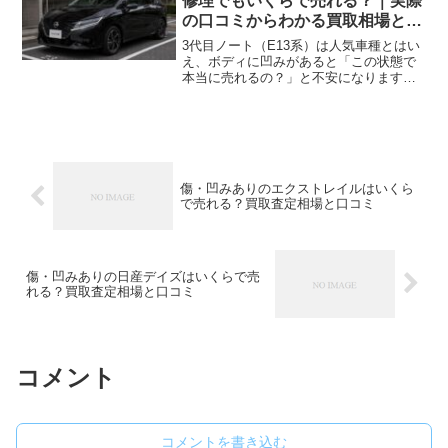
修理でもいくらで売れる？｜実際
の口コミからわかる買取相場と高
く売るポイント
3代目ノート（E13系）は人気車種とはい
え、ボディに凹みがあると「この状態で
本当に売れるの？」と不安になりますよ
ね。 修理に出すべきか、そのまま売るべ
きかで迷っている方も多いはずです。 こ
の記事では、実際の口コミや買取事例か
ら、凹みがあるE...
傷・凹みありのエクストレイルはいくら
で売れる？買取査定相場と口コミ
傷・凹みありの日産デイズはいくらで売
れる？買取査定相場と口コミ
コメント
コメントを書き込む