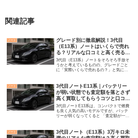
関連記事
グレード別に徹底解説！3代目
ノート
（E13系）ノートはいくらで売れ
る？リアルな口コミと高く売るコ
ツ
3代目（E13系）ノートをそろそろ手放そ
うかと考えているものの、グレードごと
に「実際いくらで売れるの？」と気にな
っていませんか。 同じノートでもX・S・
メダリストなどグレードや装備、走行距
離によって査定額は大きく変わります。
3代目ノートE13系｜バッテリー
ノート
この記事ではオ...
が弱い状態でも査定額を落とさず
高く買取してもらうコツと口コミ
評価
3代目ノートE13系は、コンパクトで燃費
も良く人気の高いモデルですが、バッテ
リーが弱くなってくると 「査定額が一気
に下がるのでは？」と不安になる方も多
いはずです。 実は、バッテリーの状態が
万全でなくても、工夫次第で買取額をほ
3代目ノート（E13系）3万キロ未
ノート
とんど落とさずに...