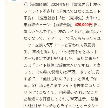
【売却時期】2024年9月 【故障内容】左ヘ
ッドライト不点灯（球切れではなくユニット
不良） 【査定社数】3社 【売却先】大手中古
車買取チェーン 【買取金額】
420,000円
夜に
気づいたんですが、左のライトだけ急に点か
なくなって、 ディーラーで見てもらったらユ
ニット交換で5万コースと言われて戦意喪
失。 車検も近いし、いっそ売るかとネット
の一括査定で3社呼びました。 最初に来たと
こは「ライト故障は減額大きいですね」と言
って、 その場で見積りは25万。 さすがに安
すぎて、「他社も呼んでます」と伝えて保
留。 2社目はそこまでライトを理由にゴリゴ
リ下げてこなくて、 内外装がきれいなこと
と禁煙車を評価してくれて38万提示。 最後
の3社目が「ウチならライトごとオークショ