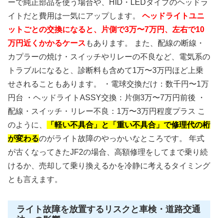
ーで純正部品を使う場合や、HID・LEDタイプのヘッドラ
イトだと費用は一気にアップします。
ヘッドライトユニ
ットごとの交換になると、片側で3万〜7万円、左右で10
万円近くかかるケース
もあります。 また、配線の断線・
カプラーの焼け・スイッチやリレーの不良など、電気系の
トラブルになると、診断料も含めて1万〜3万円ほど上乗
せされることもあります。 ・電球交換だけ：数千円〜1万
円台 ・ヘッドライトASSY交換：片側3万〜7万円前後 ・
配線・スイッチ・リレー不良：1万〜3万円程度プラス こ
のように、
「軽い不具合」と「重い不具合」で修理代の桁
が変わる
のがライト故障のやっかいなところです。 年式
が古くなってきたJF2の場合、高額修理をしてまで乗り続
けるか、売却して乗り換えるかを冷静に考えるタイミング
とも言えます。
ライト故障を放置するリスクと車検・道路交通