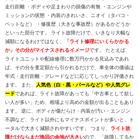
走行距離 ・ボディや足まわりの損傷の有無 ・エンジンや
ミッションの状態 ・内装のきれいさ、ニオイ（タバコ・
ペットなど） ・修復歴（大きな事故歴）があるかどうか
といった部分です。 ライト故障だけで、いきなり大幅な
減額になるわけではなく、
「ライト修理にいくらかかる
か」その分がマイナスされるイメージ
です。 たとえば、
ライトユニットや配線修理に数万円かかる見込みであれ
ば、その分を査定額から引かれるだけで、車全体の価値は
年式・走行距離・グレードなどに応じてしっかり評価され
ます。 また、
人気色（白・黒・パールなど）や人気グレ
ード
であれば、ライト故障があっても「中古車として欲し
い人が多い」ため、相場より高めの金額が出ることもあり
ます。 逆に、ボディが傷だらけ・内装が汚い・エンジン
不調など、ライト以外にもマイナスポイントが多いと、ト
ータルで大きく減額されやすいです。 つまり、
ライト故
障だけならまだ挽回の余地が大きい
ので、「故障してるか