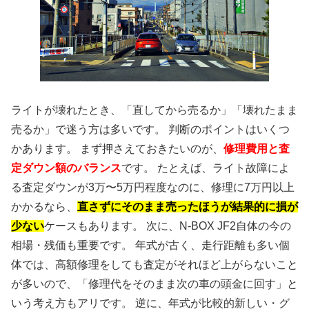
ライトが壊れたとき、「直してから売るか」「壊れたまま
売るか」で迷う方は多いです。 判断のポイントはいくつ
かあります。 まず押さえておきたいのが、
修理費用と査
定ダウン額のバランス
です。 たとえば、ライト故障によ
る査定ダウンが3万〜5万円程度なのに、修理に7万円以上
かかるなら、
直さずにそのまま売ったほうが結果的に損が
少ない
ケースもあります。 次に、N-BOX JF2自体の今の
相場・残価も重要です。 年式が古く、走行距離も多い個
体では、高額修理をしても査定がそれほど上がらないこと
が多いので、「修理代をそのまま次の車の頭金に回す」と
いう考え方もアリです。 逆に、年式が比較的新しい・グ