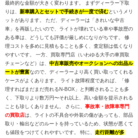
最終的な金額が大きく変わります。 まずディーラー下取
りは、
新車購入とセットで手続きが一度で済む
というメリ
ットがあります。 ただ、ディーラーは「きれいな中古
車」を再販したいので、ライトが壊れている車や事故歴の
ある車は、どうしても評価が厳しめになりがちです。 修
理コストを多めに見積もることも多く、査定額は低くなり
やすいです。 一方、買取専門店（いわゆる大手の車買取
チェーンなど）は、
中古車販売やオークションへの出品ル
ートが豊富
なので、ディーラーより高く買い取ってくれる
ケースがよくあります。 ライト故障程度であれば、「修
理すればまだまだ売れるN-BOX」と判断されることも多
く、下取りより数万円〜それ以上、高い金額を提示される
ことも珍しくありません。 さらに、
事故車・故障車専門
の買取店
は、ライトの不具合や外装の傷があっても、部品
取り・輸出などのルートを持っているため、状態が悪くて
も値段をつけてくれやすいです。 特に、
走行距離が多