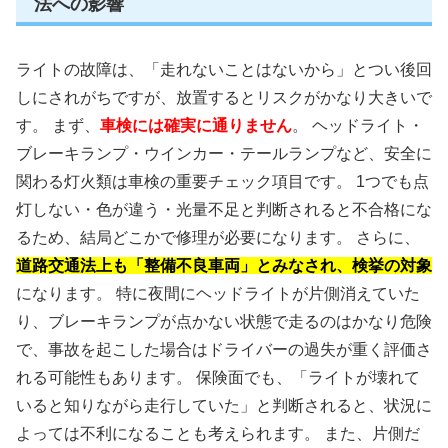
法への影響
ライトの故障は、「走れないことはないから」とつい後回
しにされがちですが、放置するとリスクがかなり大きいで
す。 まず、
車検には確実に通りません
。 ヘッドライト・
ブレーキランプ・ウインカー・テールランプなど、安全に
関わる灯火類は車検の重要チェック項目です。 1つでも点
灯しない・色が違う・光量不足と判断されると不合格にな
るため、結局どこかで修理が必要になります。 さらに、
道路交通法上も「整備不良車両」とみなされ、検挙の対象
になります。 特に夜間にヘッドライトが片側消えていた
り、ブレーキランプが点かない状態で走るのはかなり危険
で、事故を起こした場合はドライバーの過失が重く評価さ
れる可能性もあります。 保険面でも、「ライトが壊れて
いると知りながら走行していた」と判断されると、状況に
よっては不利になることも考えられます。 また、片側だ