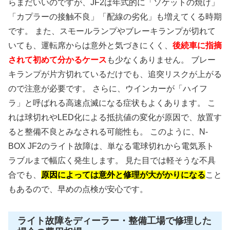
らまだいいのですが、JF2は年式的に「ソケットの焼け」
「カプラーの接触不良」「配線の劣化」も増えてくる時期
です。 また、スモールランプやブレーキランプが切れて
いても、運転席からは意外と気づきにくく、
後続車に指摘
されて初めて分かるケース
も少なくありません。 ブレー
キランプが片方切れているだけでも、追突リスクが上がる
ので注意が必要です。 さらに、ウインカーが「ハイフ
ラ」と呼ばれる高速点滅になる症状もよくあります。 こ
れは球切れやLED化による抵抗値の変化が原因で、放置す
ると整備不良とみなされる可能性も。 このように、N-
BOX JF2のライト故障は、単なる電球切れから電気系ト
ラブルまで幅広く発生します。 見た目では軽そうな不具
合でも、
原因によっては意外と修理が大がかりになる
こと
もあるので、早めの点検が安心です。
ライト故障をディーラー・整備工場で修理した