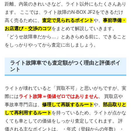
距離、内装のきれいさなど、ライト以外にもたくさんあり
ます。 ここでは、ライト故障のN-BOX JF2をできるだけ
高く売るために、
査定で見られるポイント
や、
事前準備・
お店選び・交渉のコツ
をまとめて解説していきます。
「どうせ故障車だから…」とあきらめる前に、できること
をしっかりやってから査定に出しましょう。
ライト故障車でも査定額がつく理由と評価ポイ
ント
ライトが壊れていると「買取不可」と思いがちですが、実
際には
ライト故障＝価値ゼロではありません
。 買取店や
事故車専門店は、
修理して再販するルート
や、
部品取りと
して再利用するルート
を持っているため、ライトが点かな
くても車としての価値をしっかり査定してくれます。 評
価される主なポイントは、 ・年式（登録からの年数） ・