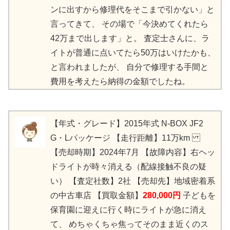
ンに出すから修理代をそこまで引かない」と
言ってきて、 その場で「今決めてくれたら
42万まで出します」と。 査定士さんに、ラ
イトが普通に点いてたら50万はいけたかも、
と言われましたが、 自分で修理する手間と
費用を考えたら納得の金額でしたね。
【年式・グレード】2015年式 N-BOX JF2
G・Lパッケージ 【走行距離】11万km
【売却時期】2024年7月 【故障内容】右ヘッ
ドライトが時々消える（配線接触不良の疑
い） 【査定社数】2社 【売却先】地域密着系
の中古車店 【買取金額】
280,000円
子どもを
保育園に迎えに行く時にライトが急に消え
て、 めちゃくちゃ焦ってそのまま近くのス