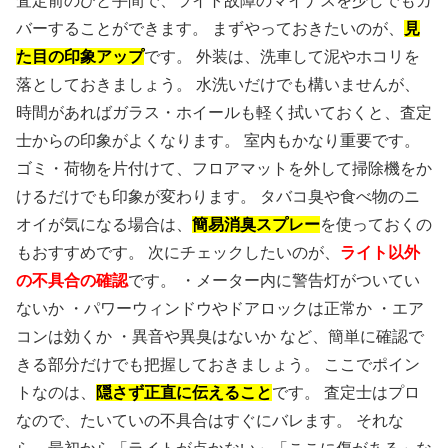
査定前のひと手間で、ライト故障のマイナスを少しでもカ
バーすることができます。 まずやっておきたいのが、
見
た目の印象アップ
です。 外装は、洗車して泥やホコリを
落としておきましょう。 水洗いだけでも構いませんが、
時間があればガラス・ホイールも軽く拭いておくと、査定
士からの印象がよくなります。 室内もかなり重要です。
ゴミ・荷物を片付けて、フロアマットを外して掃除機をか
けるだけでも印象が変わります。 タバコ臭や食べ物のニ
オイが気になる場合は、
簡易消臭スプレー
を使っておくの
もおすすめです。 次にチェックしたいのが、
ライト以外
の不具合の確認
です。 ・メーター内に警告灯がついてい
ないか ・パワーウィンドウやドアロックは正常か ・エア
コンは効くか ・異音や異臭はないか など、簡単に確認で
きる部分だけでも把握しておきましょう。 ここでポイン
トなのは、
隠さず正直に伝えること
です。 査定士はプロ
なので、たいていの不具合はすぐにバレます。 それな