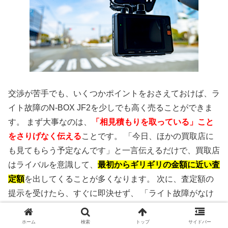
交渉が苦手でも、いくつかポイントをおさえておけば、ラ
イト故障のN-BOX JF2を少しでも高く売ることができま
す。 まず大事なのは、
「相見積もりを取っている」こと
をさりげなく伝える
ことです。 「今日、ほかの買取店に
も見てもらう予定なんです」と一言伝えるだけで、買取店
はライバルを意識して、
最初からギリギリの金額に近い査
定額
を出してくることが多くなります。 次に、査定額の
提示を受けたら、すぐに即決せず、 「ライト故障がなけ
れば、どれくらいの評価でしたか？」 「ライトの修理代
って、どのくらい見ているんですか？」 と、
減額の理由
ホーム
検索
トップ
サイドバー