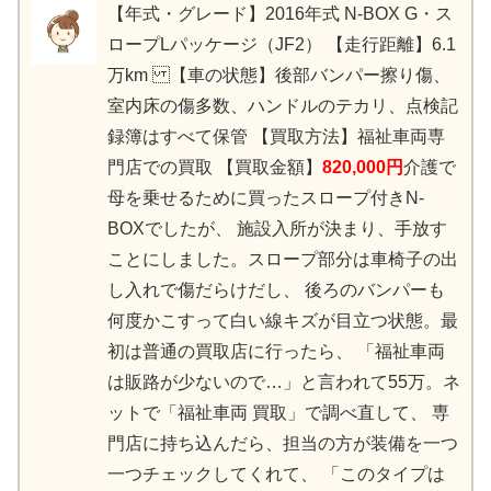
【年式・グレード】2016年式 N-BOX G・ス
ロープLパッケージ（JF2） 【走行距離】6.1
万km 【車の状態】後部バンパー擦り傷、
室内床の傷多数、ハンドルのテカリ、点検記
録簿はすべて保管 【買取方法】福祉車両専
門店での買取 【買取金額】
820,000円
介護で
母を乗せるために買ったスロープ付きN-
BOXでしたが、 施設入所が決まり、手放す
ことにしました。 スロープ部分は車椅子の出
し入れで傷だらけだし、 後ろのバンパーも
何度かこすって白い線キズが目立つ状態。 最
初は普通の買取店に行ったら、 「福祉車両
は販路が少ないので…」と言われて55万。 ネ
ットで「福祉車両 買取」で調べ直して、 専
門店に持ち込んだら、担当の方が装備を一つ
一つチェックしてくれて、 「このタイプは