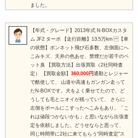
ました。
【年式・グレード】2013年式 N-BOXカスタ
ム JF2 ターボ 【走行距離】13.5万km 【車
の状態】ボンネット飛び石多数、左側面にへ
こみキズ、天井の色あせ、禁煙だが若干のペ
ット臭 【買取方法】出張買取（2社同時査
定） 【買取金額】
360,000円
通勤とレジャー
で酷使して、 山道や高速もガンガン走って
たN-BOXです。 犬をよく乗せてたので、ど
うしても毛とニオイが残っていて、 さらに
左側をポールにこすったへこみもあり。 「こ
れは値段つかないかも」と思いながら出張査
定を依頼しました。 どうせならと思って、
同じ時間帯に2社に来てもらう“同時査定”ス