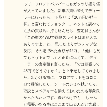
って、 フロントバンパーにもガッツリ擦り傷
が入っていました。 新車の買い替えでディー
ラーに行ったら、 下取りは「20万円が精一
杯」と言われてショック…。 ネットで調べて
近所の買取店に持ち込んだら、 査定員さんが
「この型の4WDで両側スライドはまだ人気
ありますよ」と、 思ったよりポジティブな
反応。 その場で出た金額が45万。 「他にも見
てもらう予定で…」と正直に伝えて、 ディ
ーラーの査定額も言ったら、 「では頑張って
48万でどうですか？」と上乗せしてくれまし
た。 出かける前に、 フロアマットをコロコ
ロで掃除したり、 シートのシミを拭いたり、
取説とスペアキーを揃えておいたのも印象良
かったみたいです。 傷だらけでも、 ちゃん
と需要がある車はここまで出るんだと実感し