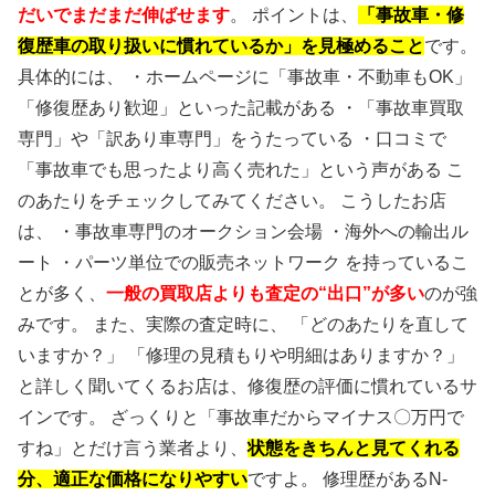
だいでまだまだ伸ばせます
。 ポイントは、
「事故車・修
復歴車の取り扱いに慣れているか」を見極めること
です。
具体的には、 ・ホームページに「事故車・不動車もOK」
「修復歴あり歓迎」といった記載がある ・「事故車買取
専門」や「訳あり車専門」をうたっている ・口コミで
「事故車でも思ったより高く売れた」という声がある こ
のあたりをチェックしてみてください。 こうしたお店
は、 ・事故車専門のオークション会場 ・海外への輸出ル
ート ・パーツ単位での販売ネットワーク を持っているこ
とが多く、
一般の買取店よりも査定の“出口”が多い
のが強
みです。 また、実際の査定時に、 「どのあたりを直して
いますか？」 「修理の見積もりや明細はありますか？」
と詳しく聞いてくるお店は、修復歴の評価に慣れているサ
インです。 ざっくりと「事故車だからマイナス〇万円で
すね」とだけ言う業者より、
状態をきちんと見てくれる
分、適正な価格になりやすい
ですよ。 修理歴があるN-