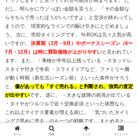
アップします」と言ってくれる可能性が高まります。 た
だし、明らかにウソっぽい金額を言うと、 「その金額な
らそちらで売ったほうがいいですよ」と交渉が終わってし
まうので、 現実的なラインでの駆け引きにとどめましょ
う。 次に、売却タイミングです。 N-BOXは元々人気が高
いですが、
決算期（3月・9月）やボーナスシーズン（6〜
7月・12月）は特に買取価格が上がりやすい
と言われてい
ます。 また、 ・車検が半年以上残っている ・スタッドレ
スタイヤ付きで冬前 ・スライドドアなど、ファミリー層
が動く時期（新生活シーズン前） といった条件がそろう
と、
傷があっても「すぐ売れる」と判断され、強気の査定
が出やすい
です。 逆に、 ・大きな故障の前兆が出ている
・タイヤがツルツルで近々交換必須 といった状態なら、
これ以上マイナス要素が増える前に、 「気づいたタイミ
ングで早めに売る」のも一つの戦略です。 まとめると、
・複数社に査定して“競争”を作る ・他社の金額を上手に伝
ホーム
検索
トップ
サイドバー