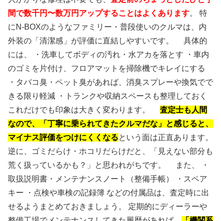
間で数千円〜数万円アップすることはよくあります
。 特
にN-BOXのようなファミリー・普段使いのクルマは、内
外装の「清潔感」が評価に直結しやすいです。 具体的
には、 ・洗車してボディの汚れ・水アカを落とす ・車内
のゴミを片付け、フロアマットを掃除機でキレイにする
・タバコ臭・ペット臭があれば、消臭スプレーや換気でで
きる限り軽減 ・トランクや収納スペースも整理しておく
これだけでも印象は大きく変わります。
査定士も人間
なので、「丁寧に乗られてきたクルマだな」と感じると、
マイナス評価をつけにくくなる
という面は正直あります。
逆に、ゴミだらけ・ホコリだらけだと、「見えない部分も
荒く扱っているかも？」と思われがちです。 また、 ・
取扱説明書・メンテナンスノート（整備手帳） ・スペア
キー ・点検や車検の記録簿 などの付属品は、査定時に出
せるようまとめておきましょう。 定期的にディーラーや
整備工場でメンテナンスしてきた履歴があれば、
「機関系