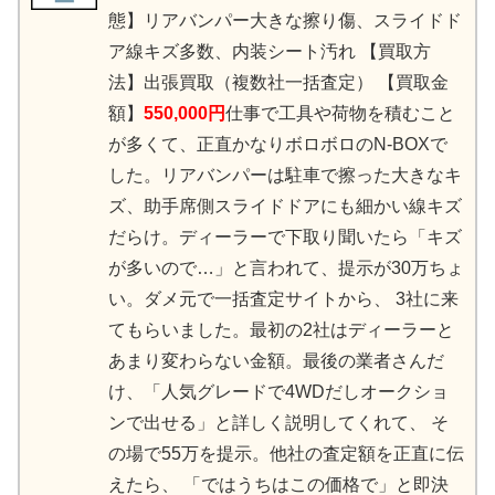
態】リアバンパー大きな擦り傷、スライドド
ア線キズ多数、内装シート汚れ 【買取方
法】出張買取（複数社一括査定） 【買取金
額】
550,000円
仕事で工具や荷物を積むこと
が多くて、 正直かなりボロボロのN-BOXで
した。 リアバンパーは駐車で擦った大きなキ
ズ、 助手席側スライドドアにも細かい線キズ
だらけ。 ディーラーで下取り聞いたら「キズ
が多いので…」と言われて、 提示が30万ちょ
い。 ダメ元で一括査定サイトから、 3社に来
てもらいました。 最初の2社はディーラーと
あまり変わらない金額。 最後の業者さんだ
け、 「人気グレードで4WDだしオークショ
ンで出せる」と詳しく説明してくれて、 そ
の場で55万を提示。 他社の査定額を正直に伝
えたら、 「ではうちはこの価格で」と即決