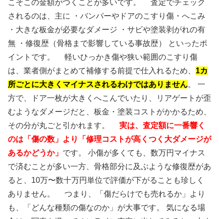
こそこの金額がつくことが多いです。 査定でチェック
されるのは、主に ・バンパーやドアのこすり傷・へこみ
・大きな板金が必要なダメージ ・サビや塗装剥がれの有
無 ・修復歴（骨格まで影響している事故歴） といったポ
イントです。 軽いひっかき傷や狭い範囲のこすり傷
は、業者側がまとめて補修する前提で仕入れるため、
1カ
所ごとに大きくマイナスされるわけではありません
。 一
方で、ドア一枚が大きくへこんでいたり、リアゲートが歪
むようなダメージだと、板金・塗装コストがかかるため、
その分が丸ごと引かれます。
実は、査定額に一番響く
のは「傷の数」より「修理コストが高くつく大ダメージが
あるかどうか」
です。 小傷が多くても、数万円マイナス
で済むことが多い一方、骨格部分に及ぶような修復歴があ
ると、10万〜数十万円単位で評価が下がることも珍しく
ありません。 つまり、「傷だらけでも売れるか」より
も、「どんな種類の傷なのか」が大事です。 気になる場