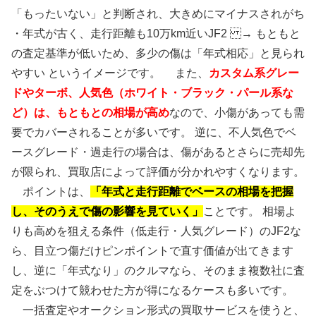
「もったいない」と判断され、大きめにマイナスされがち
・年式が古く、走行距離も10万km近いJF2 → もともと
の査定基準が低いため、多少の傷は「年式相応」と見られ
やすい というイメージです。 また、
カスタム系グレー
ドやターボ、人気色（ホワイト・ブラック・パール系な
ど）は、もともとの相場が高め
なので、小傷があっても需
要でカバーされることが多いです。 逆に、不人気色でベ
ースグレード・過走行の場合は、傷があるとさらに売却先
が限られ、買取店によって評価が分かれやすくなります。
ポイントは、
「年式と走行距離でベースの相場を把握
し、そのうえで傷の影響を見ていく」
ことです。 相場よ
りも高めを狙える条件（低走行・人気グレード）のJF2な
ら、目立つ傷だけピンポイントで直す価値が出てきます
し、逆に「年式なり」のクルマなら、そのまま複数社に査
定をぶつけて競わせた方が得になるケースも多いです。
一括査定やオークション形式の買取サービスを使うと、