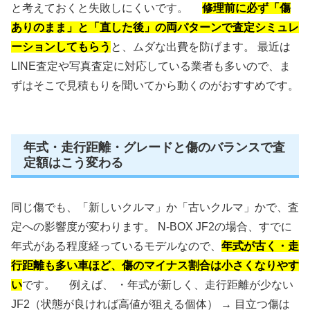
と考えておくと失敗しにくいです。
修理前に必ず「傷
ありのまま」と「直した後」の両パターンで査定シミュレ
ーションしてもらう
と、ムダな出費を防げます。 最近は
LINE査定や写真査定に対応している業者も多いので、ま
ずはそこで見積もりを聞いてから動くのがおすすめです。
年式・走行距離・グレードと傷のバランスで査
定額はこう変わる
同じ傷でも、「新しいクルマ」か「古いクルマ」かで、査
定への影響度が変わります。 N-BOX JF2の場合、すでに
年式がある程度経っているモデルなので、
年式が古く・走
行距離も多い車ほど、傷のマイナス割合は小さくなりやす
い
です。 例えば、 ・年式が新しく、走行距離が少ない
JF2（状態が良ければ高値が狙える個体） → 目立つ傷は