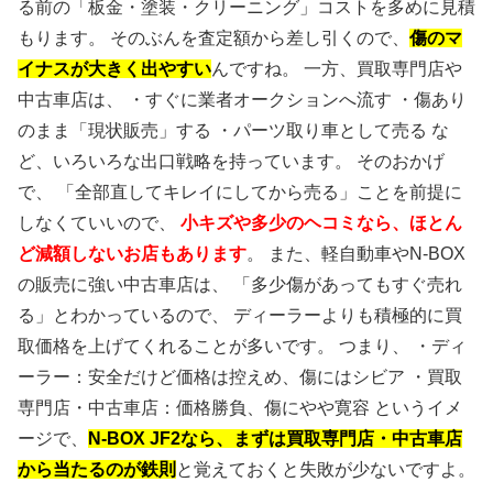
る前の「板金・塗装・クリーニング」コストを多めに見積
もります。 そのぶんを査定額から差し引くので、
傷のマ
イナスが大きく出やすい
んですね。 一方、買取専門店や
中古車店は、 ・すぐに業者オークションへ流す ・傷あり
のまま「現状販売」する ・パーツ取り車として売る な
ど、いろいろな出口戦略を持っています。 そのおかげ
で、 「全部直してキレイにしてから売る」ことを前提に
しなくていいので、
小キズや多少のヘコミなら、ほとん
ど減額しないお店もあります
。 また、軽自動車やN-BOX
の販売に強い中古車店は、 「多少傷があってもすぐ売れ
る」とわかっているので、 ディーラーよりも積極的に買
取価格を上げてくれることが多いです。 つまり、 ・ディ
ーラー：安全だけど価格は控えめ、傷にはシビア ・買取
専門店・中古車店：価格勝負、傷にやや寛容 というイメ
ージで、
N-BOX JF2なら、まずは買取専門店・中古車店
から当たるのが鉄則
と覚えておくと失敗が少ないですよ。