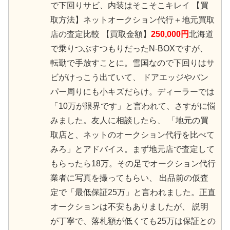
で下回りサビ、内装はそこそこキレイ 【買
取方法】ネットオークション代行＋地元買取
店の査定比較 【買取金額】
250,000円
北海道
で乗りつぶすつもりだったN-BOXですが、
転勤で手放すことに。 雪国なので下回りはサ
ビがけっこう出ていて、 ドアエッジやバン
パー周りにも小キズだらけ。 ディーラーでは
「10万が限界です」と言われて、さすがに悩
みました。 友人に相談したら、 「地元の買
取店と、ネットのオークション代行を比べて
みろ」とアドバイス。 まず地元店で査定して
もらったら18万。 その足でオークション代行
業者に写真を撮ってもらい、 出品前の仮査
定で「最低保証25万」と言われました。 正直
オークションは不安もありましたが、 説明
が丁寧で、落札額が低くても25万は保証との