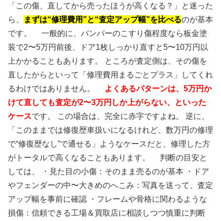
「この傷、直してから売ったほうが高くなる？」と迷った
ら、
まずは“修理費用”と“査定アップ幅”を比べる
のが基本
です。 一般的に、バンパーのこすり傷程度なら板金塗
装で2〜5万円前後、ドア1枚しっかり直すと5〜10万円以
上かかることもあります。 ところが査定側は、その傷を
直したからといって「修理費用まるごとプラス」してくれ
るわけではありません。
よくあるパターンは、5万円か
けて直しても査定が2〜3万円しか上がらない、といった
ケース
です。 この場合は、完全に赤字ですよね。 逆に、
「このままでは修復歴車扱いになるけれど、数万円の修理
で“修復歴なし”で通せる」ようなケースだと、修理した方
がトータルで高くなることもあります。 判断の目安と
しては、 ・見た目の小傷：そのまま売るのが基本 ・ドア
やフェンダーの中〜大きめのへこみ：写真を送って、査定
アップ幅を事前に確認 ・フレームや骨格に関わるような
損傷：信頼できる工場＆買取店に相談しつつ慎重に判断