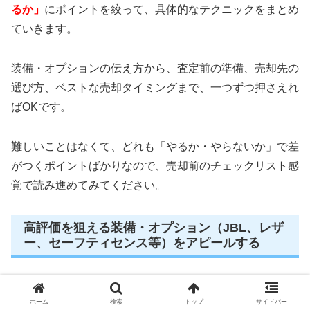
るか」
にポイントを絞って、具体的なテクニックをまとめ
ていきます。
装備・オプションの伝え方から、査定前の準備、売却先の
選び方、ベストな売却タイミングまで、一つずつ押さえれ
ばOKです。
難しいことはなくて、どれも「やるか・やらないか」で差
がつくポイントばかりなので、売却前のチェックリスト感
覚で読み進めてみてください。
高評価を狙える装備・オプション（JBL、レザ
ー、セーフティセンス等）をアピールする
ハリアー60系後期ハイブリッド・プログレスは、もとも
ホーム
検索
トップ
サイドバー
と装備が豊富ですが、
「何が付いているか」を自分からハ