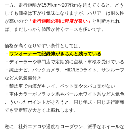
一方、走行距離が15万km〜20万kmを超えてくると、どう
しても価格は下がり気味になりますが、ハリアーは耐久性
が高いので
「走行距離の割に程度が良い」
と判断されれ
ば、まだしっかり値段が付くケースも多いです。
価格が高くなりやすい条件としては、
・
ワンオーナーで記録簿がきちんと残っている
・ディーラーや専門店で定期的に点検・車検を受けている
・純正ナビ、バックカメラ、HID/LEDライト、サンルーフ
など人気装備付き
・禁煙車で内装がキレイ、ペット臭やタバコ臭がない
・車体カラーがブラック系やパールホワイト系など人気色
こういったポイントがそろうと、同じ年式・同じ走行距離
でも査定額が大きく上振れします。
逆に、社外エアロや過度なローダウン、派手なホイールな