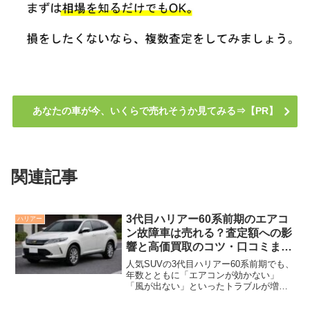
あなたの車が今、いくらで売れそうか見てみる⇒【PR】
関連記事
3代目ハリアー60系前期のエアコ
ハリアー
ン故障車は売れる？査定額への影
響と高価買取のコツ・口コミまと
め
人気SUVの3代目ハリアー60系前期でも、
年数とともに「エアコンが効かない」
「風が出ない」といったトラブルが増え
つつあります。 とくにエアコン故障を抱
えたまま手放す場合、「売れないので