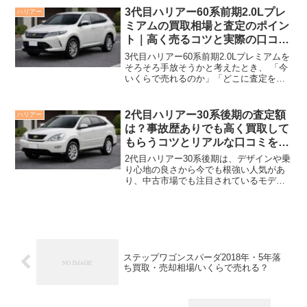
を押さえれば思った以上の価格がつくこ
3代目ハリアー60系前期2.0Lプレ
ハリアー
とがあります。 こ...
ミアムの買取相場と査定のポイン
ト｜高く売るコツと実際の口コミ
レビュー
3代目ハリアー60系前期2.0Lプレミアムを
そろそろ手放そうかと考えたとき、 「今
いくらで売れるのか」「どこに査定を出
せば損をしないのか」は気になるポイン
トです。 同じグレードでも、走行距離や
装備、ボディカラー、さらには売るタイ
2代目ハリアー30系後期の査定額
ハリアー
ミングによっ...
は？事故歴ありでも高く買取して
もらうコツとリアルな口コミを解
説
2代目ハリアー30系後期は、デザインや乗
り心地の良さから今でも根強い人気があ
り、中古市場でも注目されているモデル
です。 とはいえ、年式の古さや走行距
離、さらには事故歴があると 「本当に値
段がつくのか？」と不安になる方も多い
はず。 この記事で...
ステップワゴンスパーダ2018年・5年落
ち買取・売却相場/いくらで売れる？