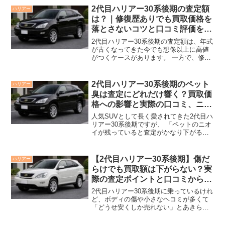
は？」「査定が大きく下がるのでは？」
2代目ハリアー30系後期の査定額
ハリアー
と不安になりますよね...
は？｜修復歴ありでも買取価格を
落とさないコツと口コミ評価を徹
底解説
2代目ハリアー30系後期の査定額は、年式
が古くなってきた今でも想像以上に高値
がつくケースがあります。 一方で、修復
歴あり・過走行・カスタム車といった条
件があると、どのくらい価格が下がるの
か不安に感じるオーナーも多いはずで
2代目ハリアー30系後期のペット
ハリアー
す。 この記事では、...
臭は査定にどれだけ響く？買取価
格への影響と実際の口コミ、ニオ
イ対策のコツを解説
人気SUVとして長く愛されてきた2代目ハ
リアー30系後期ですが、 「ペットのニオ
イが残っていると査定がかなり下がるの
では？」と不安な方も多いはずです。 実
際にどの程度買取価格に影響するのか、
オーナーの口コミや業者側の本音を踏ま
【2代目ハリアー30系後期】傷だ
ハリアー
えてわかりや...
らけでも買取額は下がらない？実
際の査定ポイントと口コミから見
る高く売るコツ
2代目ハリアー30系後期に乗っているけれ
ど、ボディの傷や小さなヘコミが多くて
「どうせ安くしか売れない」とあきらめ
ていませんか。 実は、見た目の傷よりも
査定士が重視するポイントがあり、そこ