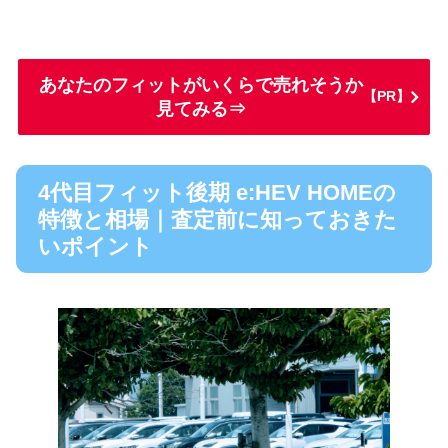
あなたのフィットがいくらで売れそうか
【PR】
見てみる⇒
4代目フィット後期 e:HEV HOMEの
特徴と相場｜査定前に知っておきた
いポイント