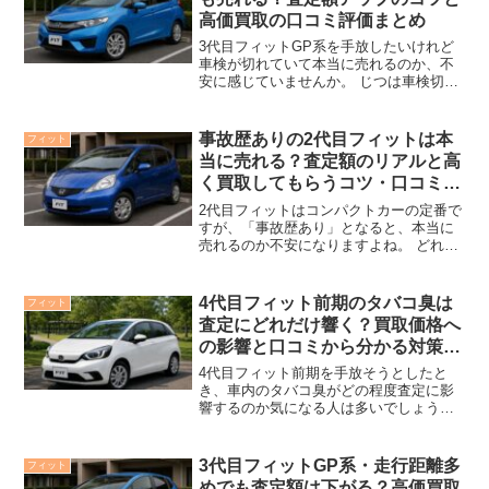
高価買取の口コミ評価まとめ
3代目フィットGP系を手放したいけれど
車検が切れていて本当に売れるのか、不
安に感じていませんか。 じつは車検切れ
の状態でも買取は可能で、ポイントを押
さえれば査定額アップも十分に狙えま
す。 この記事では、3代目フィットGP系
事故歴ありの2代目フィットは本
フィット
特有の評価ポイン...
当に売れる？査定額のリアルと高
く買取してもらうコツ・口コミま
とめ
2代目フィットはコンパクトカーの定番で
すが、「事故歴あり」となると、本当に
売れるのか不安になりますよね。 どれく
らい査定額が下がるのか、実際の買取相
場はどうなのか、気になるポイントは多
いはずです。 この記事では、事故歴あり
4代目フィット前期のタバコ臭は
フィット
の2代目フィットが...
査定にどれだけ響く？買取価格へ
の影響と口コミから分かる対策ポ
イント
4代目フィット前期を手放そうとしたと
き、車内のタバコ臭がどの程度査定に影
響するのか気になる人は多いでしょう。
実際、買取店の評価やオーナーたちの口
コミを見ていくと、同じ年式・走行距離
でもタバコ臭の有無で金額が変わるケー
3代目フィットGP系・走行距離多
フィット
スは少なくありません。...
めでも査定額は下がる？高価買取