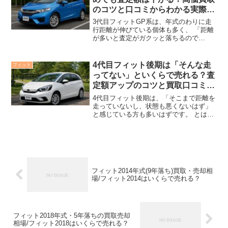
のコツと口コミからわかる実際の
相場
3代目フィットGP系は、年式のわりに走
行距離が伸びている個体も多く、 「距離
が多いと査定がガクッと落ちるので
は？」と不安に感じる方も少なくありま
せん。 実は、走行距離だけでなくグレー
ドや装備、メンテナンス履歴、売るタイ
4代目フィット後期は「そんな走
フィット
ミングなどで 買取額は...
ってない」といくらで売れる？査
定額アップのコツと買取口コミま
とめ
4代目フィット後期は、「そこまで距離を
走っていないし、状態も悪くないはず」
と感じている方も多いはずです。 とはい
え実際の買取現場では、走行距離だけで
なくグレードや装備、カラー、売るタイ
ミングによって査定額が大きく変わりま
す。 この記事では、...
フィット2014年式(9年落ち)買取・売却相
場/フィット2014はいくらで売れる？
フィット2018年式・5年落ちの買取売却
相場/フィット2018はいくらで売れる？