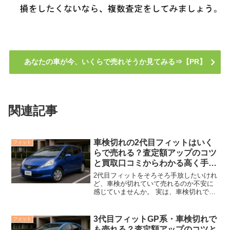
あなたの車が今、いくらで売れそうか見てみる⇒【PR】
関連記事
車検切れの2代目フィットはいく
フィット
らで売れる？査定額アップのコツ
と買取口コミからわかる高く手放
す方法
2代目フィットをそろそろ手放したいけれ
ど、車検が切れていて売れるのか不安に
感じていませんか。 実は、車検切れでも
ポイントを押さえれば、思った以上の価
格がつくことがあります。 ここでは査定
額アップのコツや、実際に車検切れのフ
3代目フィットGP系・車検切れで
フィット
ィットを売った人の...
も売れる？査定額アップのコツと