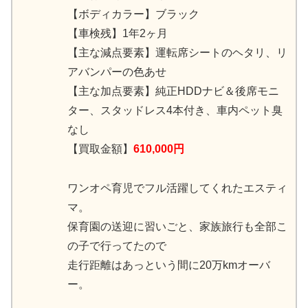
【ボディカラー】ブラック
【車検残】1年2ヶ月
【主な減点要素】運転席シートのヘタリ、リ
アバンパーの色あせ
【主な加点要素】純正HDDナビ＆後席モニ
ター、スタッドレス4本付き、車内ペット臭
なし
【買取金額】
610,000円
ワンオペ育児でフル活躍してくれたエスティ
マ。
保育園の送迎に習いごと、家族旅行も全部こ
の子で行ってたので
走行距離はあっという間に20万kmオーバ
ー。