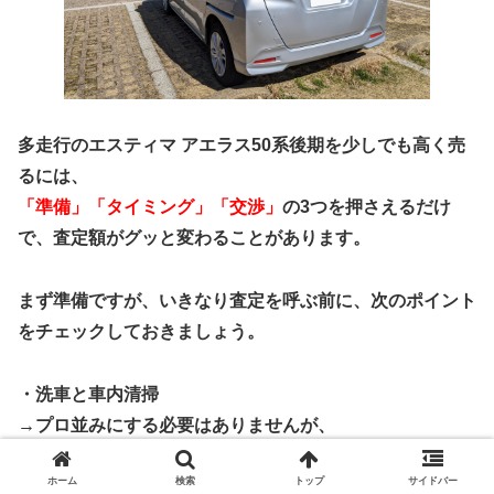
多走行のエスティマ アエラス50系後期を少しでも高く売
るには、
「準備」「タイミング」「交渉」
の3つを押さえるだけ
で、査定額がグッと変わることがあります。
まず準備ですが、いきなり査定を呼ぶ前に、次のポイント
をチェックしておきましょう。
・洗車と車内清掃
→プロ並みにする必要はありませんが、
「大切に乗っていた印象」を与えるだけで評価は上がりや
ホーム
検索
トップ
サイドバー
すい
です。