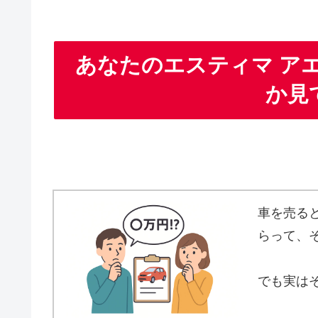
あなたのエスティマ ア
か見
車を売る
らって、
でも実は