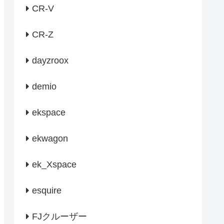
CR-V
CR-Z
dayzroox
demio
ekspace
ekwagon
ek_Xspace
esquire
FJクルーザー