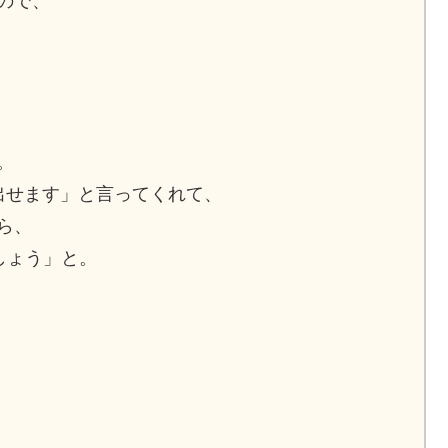
ので、
、
。
出せます」と言ってくれて、
ら、
しょう」と。