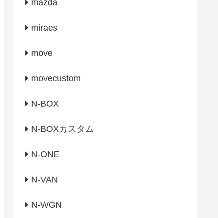
mazda
miraes
move
movecustom
N-BOX
N-BOXカスタム
N-ONE
N-VAN
N-WGN