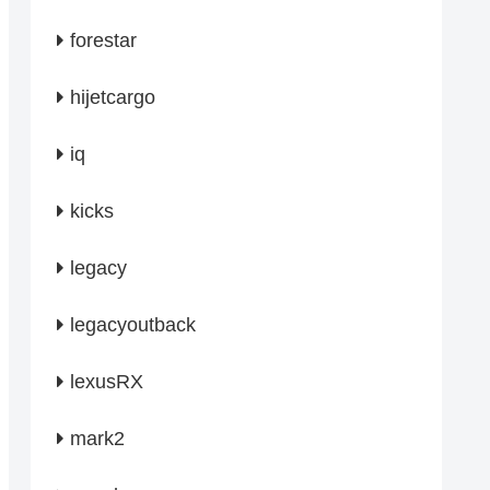
forestar
hijetcargo
iq
kicks
legacy
legacyoutback
lexusRX
mark2