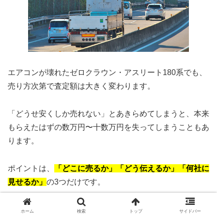
エアコンが壊れたゼロクラウン・アスリート180系でも、
売り方次第で査定額は大きく変わります。
「どうせ安くしか売れない」とあきらめてしまうと、本来
もらえたはずの数万円〜十数万円を失ってしまうこともあ
ります。
ポイントは、
「どこに売るか」「どう伝えるか」「何社に
見せるか」
の3つだけです。
この3つを押さえておけば、エアコンが故障していても
走
ホーム
検索
トップ
サイドバー