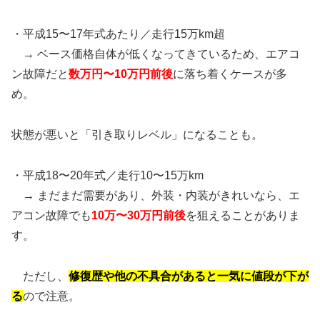
・平成15〜17年式あたり／走行15万km超
→ ベース価格自体が低くなってきているため、エアコ
ン故障だと
数万円〜10万円前後
に落ち着くケースが多
め。
状態が悪いと「引き取りレベル」になることも。
・平成18〜20年式／走行10〜15万km
→ まだまだ需要があり、外装・内装がきれいなら、エ
アコン故障でも
10万〜30万円前後
を狙えることがありま
す。
ただし、
修復歴や他の不具合があると一気に値段が下が
る
ので注意。