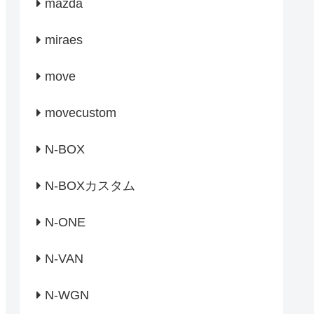
mazda
miraes
move
movecustom
N-BOX
N-BOXカスタム
N-ONE
N-VAN
N-WGN