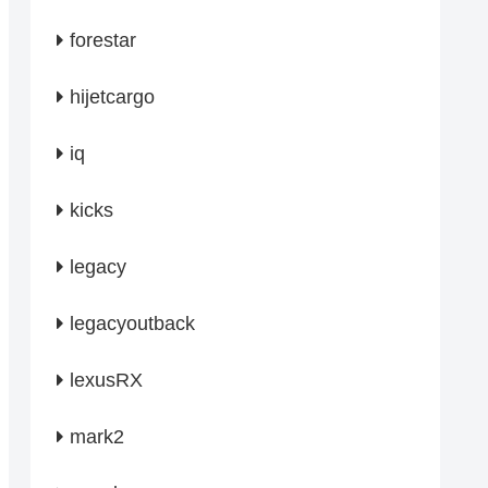
forestar
hijetcargo
iq
kicks
legacy
legacyoutback
lexusRX
mark2