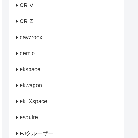
CR-V
CR-Z
dayzroox
demio
ekspace
ekwagon
ek_Xspace
esquire
FJクルーザー