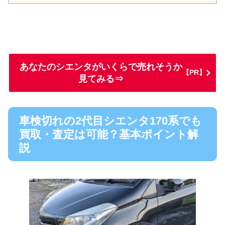
あなたのシエンタがいくらで売れそうか
【PR】
見てみる⇒
車検切れの2代目シエンタ170系でも
買取・査定は可能？基本ポイント解
説