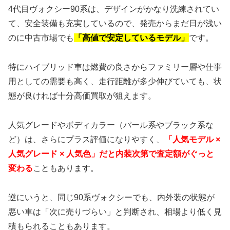
4代目ヴォクシー90系は、デザインがかなり洗練されてい
て、安全装備も充実しているので、発売からまだ日が浅い
のに中古市場でも
「高値で安定しているモデル」
です。
特にハイブリッド車は燃費の良さからファミリー層や仕事
用としての需要も高く、走行距離が多少伸びていても、状
態が良ければ十分高価買取が狙えます。
人気グレードやボディカラー（パール系やブラック系な
ど）は、さらにプラス評価になりやすく、
「人気モデル ×
人気グレード × 人気色」だと内装次第で査定額がぐっと
変わる
こともあります。
逆にいうと、同じ90系ヴォクシーでも、内外装の状態が
悪い車は「次に売りづらい」と判断され、相場より低く見
積もられることもあります。