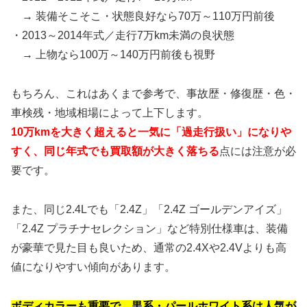
→ 装備そこそこ・状態良好なら70万～110万円前後
・2013～2014年式／走行7万km未満の良状態
→ 上物なら100万～140万円前後も視野
もちろん、これはあくまで参考で、事故歴・修復歴・色・
車検残・地域相場によって上下します。
10万kmを大きく超えると一気に「過走行扱い」になりや
すく、同じ年式でも買取額が大きく落ちる
点には注意が必
要です。
また、同じ2.4Lでも「2.4Z」「2.4Z ゴールデンアイズ」
「2.4Z プラチナセレクション」など特別仕様車は、装備
が豪華で見た目も良いため、通常の2.4Xや2.4Vよりも高
値になりやすい傾向があります。
ボディカラーも重要で、黒系・パールホワイト系は人気が