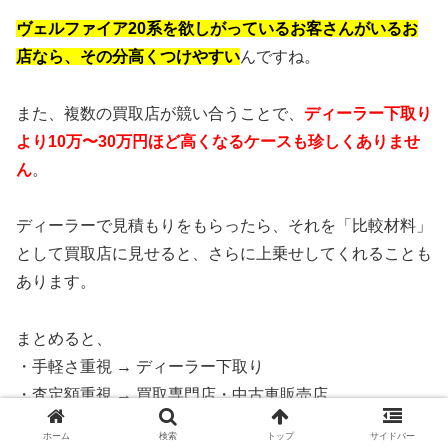
ヴェルファイア20系を欲しがっているお客さんがいるお
店なら、その分高くつけやすい
んですね。
また、複数の買取店が競い合うことで、
ディーラー下取り
より10万〜30万円ほど高くなるケースも珍しくありませ
ん
。
ディーラーで見積もりをもらったら、それを「比較材料」
として買取店に見せると、さらに上乗せしてくれることも
あります。
まとめると、
・手軽さ重視 → ディーラー下取り
・査定額重視 → 買取専門店・中古車販売店
というイメージで、
査定額を優先するなら必ず買取店の査
ホーム
検索
トップ
サイドバー