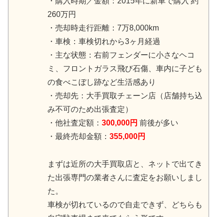
・購入時期／金額：2015年に新車で購入 約
260万円
・売却時走行距離：7万8,000km
・車検：車検切れから3ヶ月経過
・主な状態：右前フェンダーに小さなヘコ
ミ、フロントガラス飛び石傷、車内に子ども
の食べこぼし跡など生活感あり
・売却先：大手買取チェーン店（店舗持ち込
み不可のため出張査定）
・他社査定額：
300,000円
前後が多い
・最終売却金額：
355,000円
まずは近所の大手買取店と、ネットで出てき
た出張専門の業者さんに査定をお願いしまし
た。
車検が切れているので自走できず、どちらも