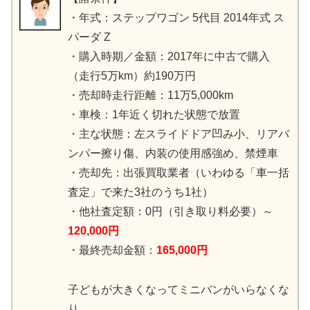
・年式：ステップワゴン 5代目 2014年式 ス
パーダ Z
・購入時期／金額：2017年に中古で購入
（走行5万km）約190万円
・売却時走行距離：11万5,000km
・車検：1年近く切れた状態で放置
・主な状態：左スライドドア凹み小、リアバ
ンパー擦り傷、内装の使用感強め、禁煙車
・売却先：出張買取業者（いわゆる「車一括
査定」で来た3社のうち1社）
・他社査定額：0円（引き取り料必要）～
120,000円
・最終売却金額：
165,000円
子どもが大きくなってミニバンがいらなくな
り、