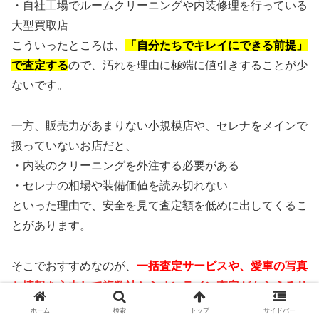
・自社工場でルームクリーニングや内装修理を行っている
大型買取店
こういったところは、
「自分たちでキレイにできる前提」
で査定する
ので、汚れを理由に極端に値引きすることが少
ないです。
一方、販売力があまりない小規模店や、セレナをメインで
扱っていないお店だと、
・内装のクリーニングを外注する必要がある
・セレナの相場や装備価値を読み切れない
といった理由で、安全を見て査定額を低めに出してくるこ
とがあります。
そこでおすすめなのが、
一括査定サービスや、愛車の写真
と情報を入力して複数社からオンライン査定がもらえるサ
ービス
を使うことです。
ホーム
検索
トップ
サイドバー