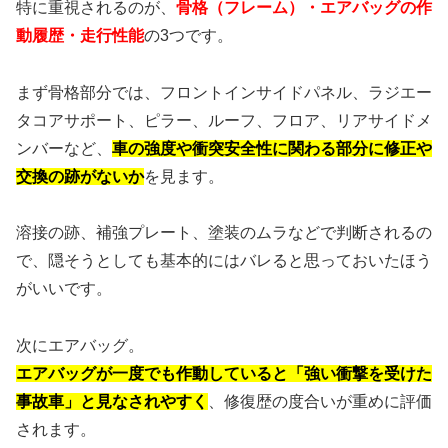
特に重視されるのが、
骨格（フレーム）・エアバッグの作
動履歴・走行性能
の3つです。
まず骨格部分では、フロントインサイドパネル、ラジエー
タコアサポート、ピラー、ルーフ、フロア、リアサイドメ
ンバーなど、
車の強度や衝突安全性に関わる部分に修正や
交換の跡がないか
を見ます。
溶接の跡、補強プレート、塗装のムラなどで判断されるの
で、隠そうとしても基本的にはバレると思っておいたほう
がいいです。
次にエアバッグ。
エアバッグが一度でも作動していると「強い衝撃を受けた
事故車」と見なされやすく
、修復歴の度合いが重めに評価
されます。