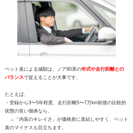
ペット臭による減額は、ノア80系の
年式や走行距離との
バランス
で捉えることが大事です。
たとえば、
・登録から3〜5年程度、走行距離5〜7万km前後の比較的
状態の良い個体なら、
→「内装のキレイさ」が価格差に直結しやすく、ペット
臭のマイナスも目立ちます。