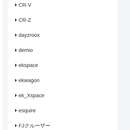
CR-V
CR-Z
dayzroox
demio
ekspace
ekwagon
ek_Xspace
esquire
FJクルーザー