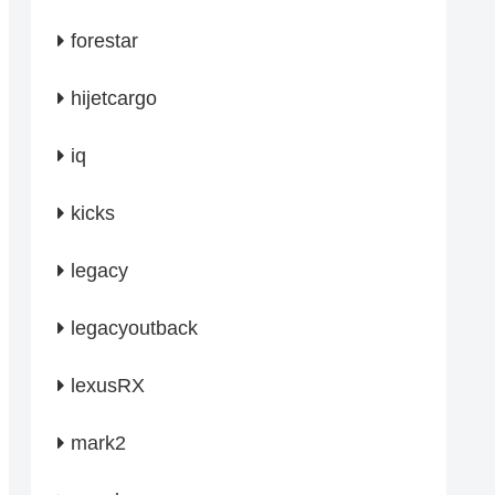
forestar
hijetcargo
iq
kicks
legacy
legacyoutback
lexusRX
mark2