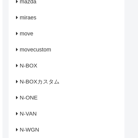
mazda
miraes
move
movecustom
N-BOX
N-BOXカスタム
N-ONE
N-VAN
N-WGN