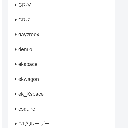
CR-V
CR-Z
dayzroox
demio
ekspace
ekwagon
ek_Xspace
esquire
FJクルーザー