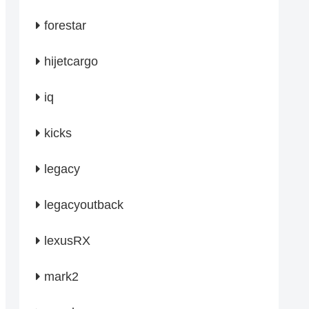
forestar
hijetcargo
iq
kicks
legacy
legacyoutback
lexusRX
mark2