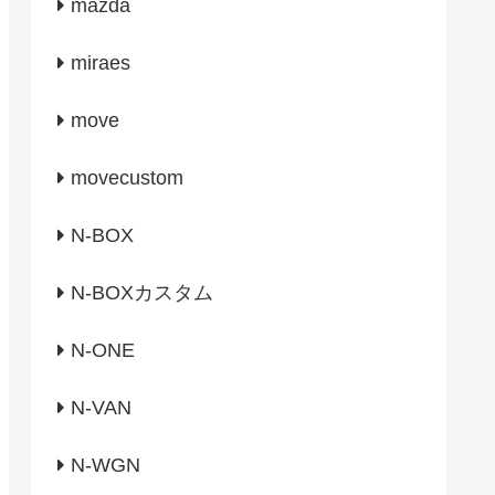
mazda
miraes
move
movecustom
N-BOX
N-BOXカスタム
N-ONE
N-VAN
N-WGN