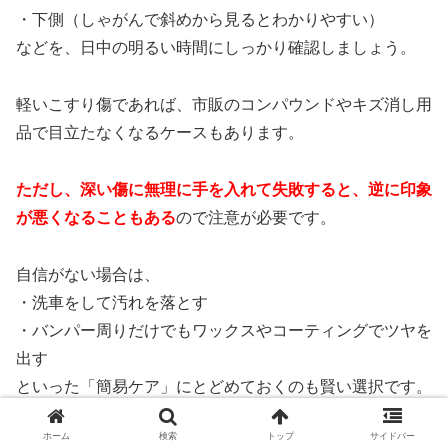
・下側（しゃがんで斜めから見るとわかりやすい）
などを、日中の明るい時間にしっかり確認しましょう。
軽いこすり傷であれば、市販のコンパウンドやキズ消し用
品で目立たなくなるケースもあります。
ただし、深い傷に無理に手を入れて失敗すると、逆に印象
が悪くなることもある
ので注意が必要です。
自信がない場合は、
・洗車をして汚れを落とす
・バンパー周りだけでもワックスやコーティングでツヤを
出す
といった「簡易ケア」にとどめておくのも賢い選択です。
ホーム
検索
トップ
サイドバー
査定前の洗車と室内清掃は、それだけで印象がかなり良く