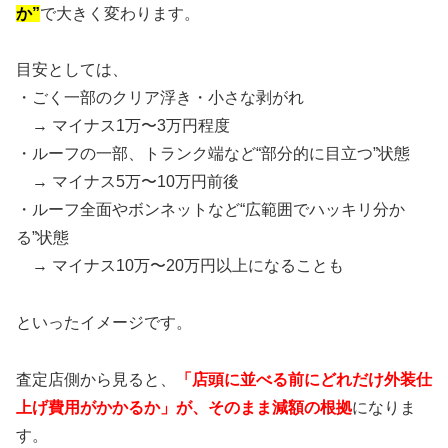
か”
で大きく変わります。
目安としては、
・ごく一部のクリア浮き・小さな剥がれ
→ マイナス1万〜3万円程度
・ルーフの一部、トランク端など“部分的に目立つ”状態
→ マイナス5万〜10万円前後
・ルーフ全面やボンネットなど“広範囲でハッキリ分か
る”状態
→ マイナス10万〜20万円以上になることも
といったイメージです。
査定店側から見ると、
「店頭に並べる前にどれだけ外装仕
上げ費用がかかるか」が、そのまま減額の根拠
になりま
す。