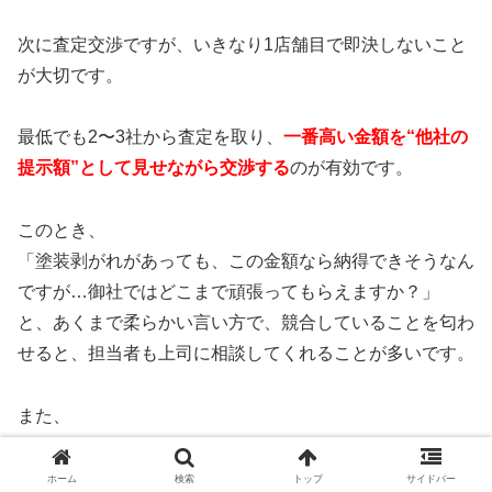
次に査定交渉ですが、いきなり1店舗目で即決しないこと
が大切です。
最低でも2〜3社から査定を取り、
一番高い金額を“他社の
提示額”として見せながら交渉する
のが有効です。
このとき、
「塗装剥がれがあっても、この金額なら納得できそうなん
ですが…御社ではどこまで頑張ってもらえますか？」
と、あくまで柔らかい言い方で、競合していることを匂わ
せると、担当者も上司に相談してくれることが多いです。
また、
・修復歴の有無
・整備記録簿や点検記録
ホーム
検索
トップ
サイドバー