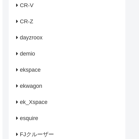
CR-V
CR-Z
dayzroox
demio
ekspace
ekwagon
ek_Xspace
esquire
FJクルーザー