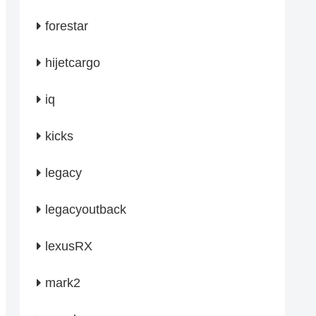
forestar
hijetcargo
iq
kicks
legacy
legacyoutback
lexusRX
mark2