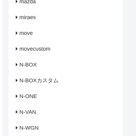
mazda
miraes
move
movecustom
N-BOX
N-BOXカスタム
N-ONE
N-VAN
N-WGN