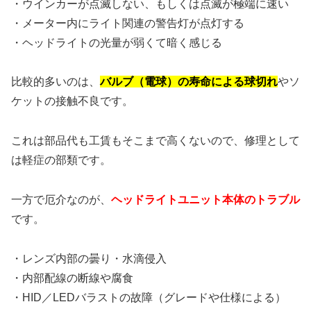
・ウインカーが点滅しない、もしくは点滅が極端に速い
・メーター内にライト関連の警告灯が点灯する
・ヘッドライトの光量が弱くて暗く感じる
比較的多いのは、
バルブ（電球）の寿命による球切れ
やソ
ケットの接触不良です。
これは部品代も工賃もそこまで高くないので、修理として
は軽症の部類です。
一方で厄介なのが、
ヘッドライトユニット本体のトラブル
です。
・レンズ内部の曇り・水滴侵入
・内部配線の断線や腐食
・HID／LEDバラストの故障（グレードや仕様による）