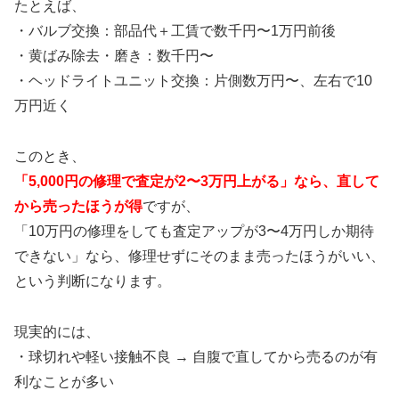
たとえば、
・バルブ交換：部品代＋工賃で数千円〜1万円前後
・黄ばみ除去・磨き：数千円〜
・ヘッドライトユニット交換：片側数万円〜、左右で10
万円近く
このとき、
「5,000円の修理で査定が2〜3万円上がる」なら、直して
から売ったほうが得
ですが、
「10万円の修理をしても査定アップが3〜4万円しか期待
できない」なら、修理せずにそのまま売ったほうがいい、
という判断になります。
現実的には、
・球切れや軽い接触不良 → 自腹で直してから売るのが有
利なことが多い