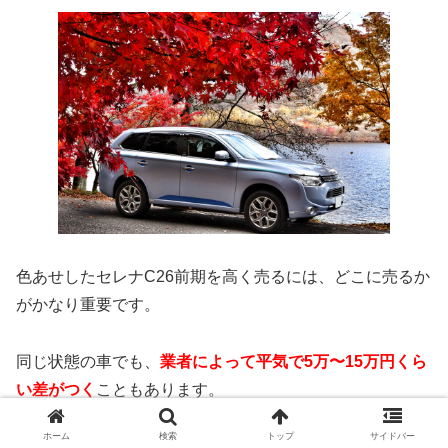
色あせしたセレナC26前期を高く売るには、どこに売るか
がかなり重要です。
同じ状態の車でも、
業者によって平気で5万〜15万円くら
い差がつく
こともあります。
ホーム
検索
トップ
サイドバー
1. ミニバン専門・日産車に強い業者を優先する