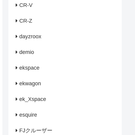
CR-V
CR-Z
dayzroox
demio
ekspace
ekwagon
ek_Xspace
esquire
FJクルーザー