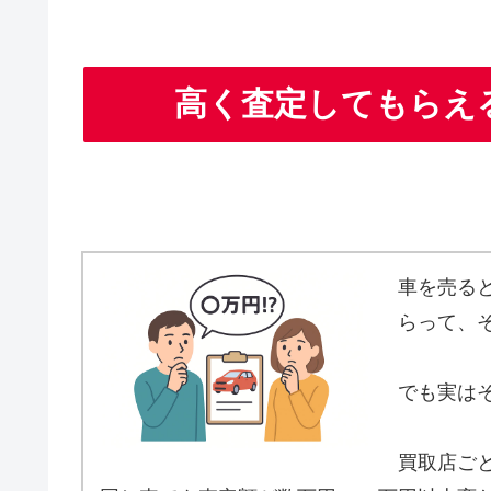
高く査定してもらえ
車を売る
らって、
でも実は
買取店ご