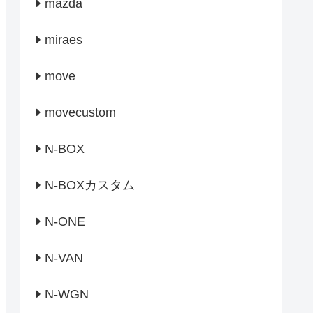
mazda
miraes
move
movecustom
N-BOX
N-BOXカスタム
N-ONE
N-VAN
N-WGN