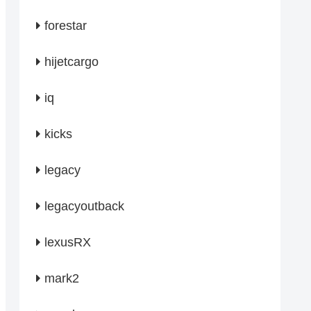
forestar
hijetcargo
iq
kicks
legacy
legacyoutback
lexusRX
mark2