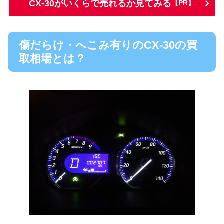
CX-30がいくらで売れるか見てみる
【PR】
傷だらけ・へこみ有りのCX-30の買
取相場とは？