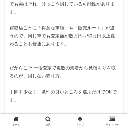
でも実はそれ、けっこう損している可能性がありま
す。
買取店ごとに「得意な車種」や「販売ルート」が違
うので、同じ車でも査定額が数万円～50万円以上変
わることも普通にあります。
だからこそ 一括査定で複数の業者から見積もりを取
るのが、損しない売り方。
手間も少なく、条件の良いところを選ぶだけでOKで
す。
私も実際にやってみて「こんなに違うの？」と驚き
ました。
ホーム
検索
トップ
サイドバー